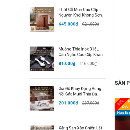
Thớt Gỗ Mun Cao Cấp
Nguyên Khối Không Sơn
Ghép Phân Biệt Sống
645.000₫
921.000₫
Chín Đạt Chất Lượng
LFGB Đức SSGP
Muỗng Thìa Inox 316L
Cán Ngắn Cao Cấp Kháng
Khuẩn Dày Dặn Bo Tròn
81.000₫
116.000₫
Đạt Chất Lượng LFGB Đức
Bìn
SSGP
Kh
SẢN P
🌟
Giá Đỡ Khay Đựng Vung
Kh
Nồi Gác Muôi Thìa Đa
Năng Inox 304 Cao Cấp
ưu
- 30%
201.000₫
287.000₫
Chống Gỉ SSGP Berlin
khô
Classic
và 
Xẻng Sạn Xào Chiên Lật