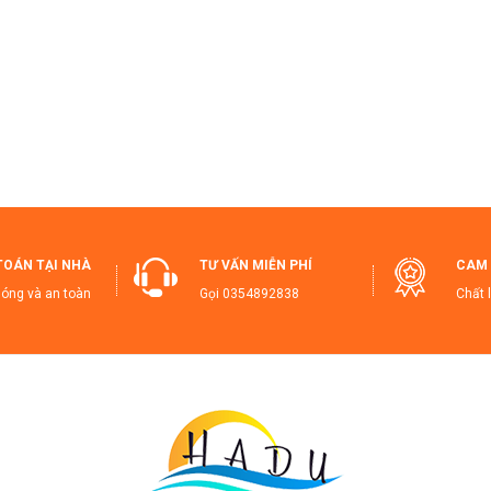
Lợi Ích Khi Sử Dụng:
iữ Nhiệt Tốt
: Khả năng giữ nhiệt vượt trội giúp đồ uống của bạn luô
An Toàn Cho Sức Khỏe
: Chất liệu inox 316 và inox 304 đảm bảo an 
iết Kiệm Thời Gian
: Đầu vòi rót êm ái, không lo nhỏ giọt, giúp bạn ti
Dễ Dàng Sử Dụng
: Miệng bình rộng, dễ dàng đổ nước vào và làm sạch
 Tại Sao Bạn Nên Mua Ngay Hôm Nay?
Sản Phẩm Cao Cấp
: Được làm từ inox kháng khuẩn, bền bỉ và an to
TOÁN TẠI NHÀ
TƯ VẤN MIỄN PHÍ
CAM 
iện Lợi và Thực Tế
: Thiết kế tối ưu giúp bạn sử dụng dễ dàng, giữ nh
Độ Bền Cao
: Chất liệu inox cao cấp không chỉ giúp bảo vệ sức khỏe 
óng và an toàn
Gọi
0354892838
Chất 
Mua Ngay Để Trải Nghiệm Bình Đựng Nước Giữ Nhiệt Cao Cấp, T
shtags SEO Google Shopping:
ìnhĐựngNước #GiữNhiệtCaoCấp #BìnhGiữNhiệtInox316 #BìnhĐựngN
òiRótKhôngNhỏGiọt #BìnhGiữNhiệtAnToàn #BìnhGiữNhiệtTiệnLợi #