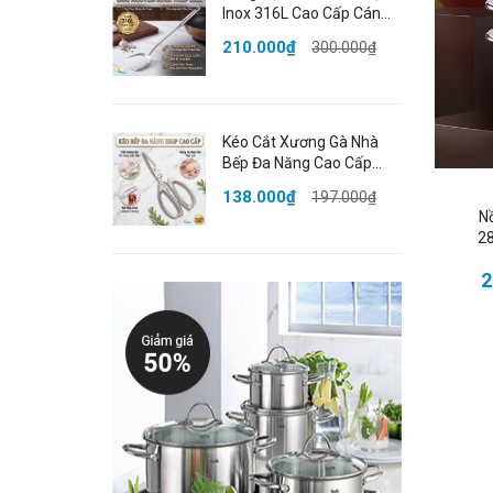
✔️ 
Inox 316L Cao Cấp Cán
Dài 43cm Bo Tròn An
210.000₫
300.000₫
Toàn Đạt Chất Lượng
LFGB Đức SSGP
Kéo Cắt Xương Gà Nhà
V
Bếp Đa Năng Cao Cấp
Thép Không Gỉ Đạt Chất
138.000₫
197.000₫
Lượng LFGB Đức SSGP
N
28
2
🌈
C