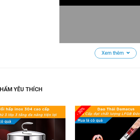
Xem thêm
h Giữ Nhiệt Inox 316 Cao Cấp – 2,5 Lít, Khóa Nhiệt 3 Tầng, Vò
ỏe SSGP
HẨM YÊU THÍCH
Giới Thiệu Sản Phẩm:
ám phá
Bình Đựng Nước Giữ Nhiệt Cao Cấp
với
inox 316L kháng 
.
Nắp khóa nhiệt 2 lớp
giúp đảm bảo không đọng nước trong bình, t
- 30%
ng lo nhỏ giọt. Với dung tích
2,5 lít
và thiết kế
đáy silicone chống t
hiệu quả cho việc giữ nhiệt lâu dài và bảo quản đồ uống.