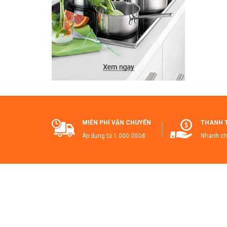
💡 
G
T
🔥
MIỄN PHÍ VẬN CHUYỂN
THANH 
T
Áp dụng từ 1.000.000đ
Nhanh ch
👉
Ha
#B
#V