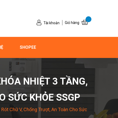
Giỏ hàng
Tài khoản
HỆ
SHOPEE
 KHÓA NHIỆT 3 TẦNG,
HO SỨC KHỎE SSGP
òi Rót Chữ V, Chống Trượt, An Toàn Cho Sức