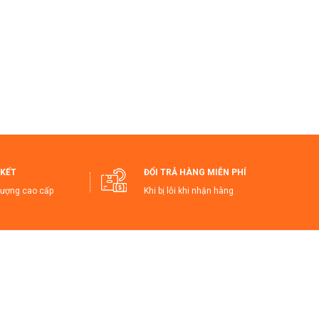
n nóng hoặc lạnh lâu dài.
toàn tuyệt đối, không chứa kim loại nặng.
ết kiệm thời gian khi sử dụng.
, thiết kế tay cầm thuận tiện.
àn cho sức khỏe.
KẾT
ĐỔI TRẢ HÀNG MIỄN PHÍ
iệt hiệu quả và tiết kiệm thời gian.
mà còn bền bỉ theo thời gian.
lượng cao cấp
Khi bị lỗi khi nhận hàng
iện Lợi và An Toàn!
ướcChốngTrượt #BìnhGiữNhiệtCaoCấp
SảnPhẩmGiữNhiệt