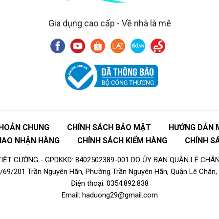
Gia dụng cao cấp - Về nhà là mê
KHOẢN CHUNG
CHÍNH SÁCH BẢO MẬT
HƯỚNG DẪN 
GIAO NHẬN HÀNG
CHÍNH SÁCH KIỂM HÀNG
CHÍNH S
ỆT CƯỜNG - GPDKKD: 8402502389-001 DO ỦY BAN QUẬN LÊ CHÂN
16/69/201 Trần Nguyên Hãn, Phường Trần Nguyên Hãn, Quận Lê Chân, 
Điện thoại: 0354.892.838
Email: haduong29@gmail.com