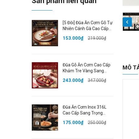
Sản phẩm liên quan
[5 Đôi] Đũa Ăn Cơm Gỗ Tự
Nhiên Cánh Gà Cao Cấp
Khảm Ngọc Thạch Sang
153.000₫
219.000₫
Trọng Chống Ẩm Mốc
HADU
Đũa Gỗ Ăn Cơm Cao Cấp
MÔ T
Khảm Tre Vàng Sang
Trọng Chống Trượt Chịu
243.000₫
347.000₫
Nhiệt Không Ẩm Mốc An
Toàn HADU
Đũa Ăn Cơm Inox 316L
Cao Cấp Sang Trọng
Kháng Khuẩn Chống Mốc
175.000₫
250.000₫
Chống Trượt Cách Nhiệt
SSGP