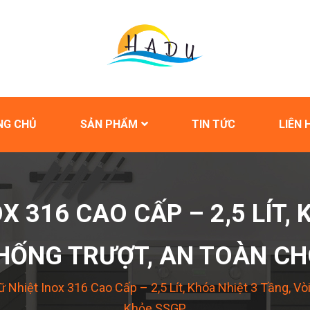
NG CHỦ
SẢN PHẨM
TIN TỨC
LIÊN 
X 316 CAO CẤP – 2,5 LÍT,
CHỐNG TRƯỢT, AN TOÀN C
ữ Nhiệt Inox 316 Cao Cấp – 2,5 Lít, Khóa Nhiệt 3 Tầng, V
Khỏe SSGP