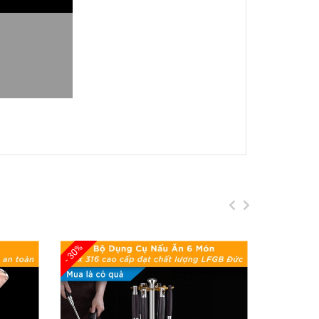
i Rót Chữ V, Chống Trượt, An Toàn Cho Sức
khuẩn
giúp bảo vệ sức khỏe và giữ nhiệt tối
rong khi
vòi hình chữ V
giúp rót nước êm ái mà
- 30%
- 30%
rượt
, bình đựng nước này mang đến sự tiện lợi