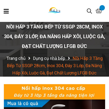
NỒI HẤP 3 TẦNG BẾP TỪ SSGP 28CM, INOX
304, ĐÁY 3 LỚP, ĐA NĂNG HẤP XÔI, LUỘC GÀ,
ĐẠT CHẤT LƯỢNG LFGB ĐỨC
Trang chủ
Dụng cụ nhà bếp
Nồi Hấp 3 Tầng
Bếp Từ SSGP 28cm, Inox 304, Đáy 3 Lớp, Đa Năng
Hấp Xôi, Luộc Gà, Đạt Chất Lượng LFGB Đức