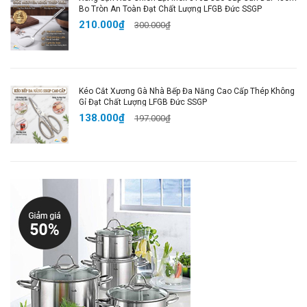
✅ Không bán hàng kém chất lượng.
Bo Tròn An Toàn Đạt Chất Lượng LFGB Đức SSGP
210.000₫
✅ Hoàn tiền nếu sản phẩm không đúng mô tả.
300.000₫
✅ Đổi trả dễ dàng khi có lỗi từ nhà sản xuất.
✅ Hỗ trợ khách hàng tận tình trong và sau khi mua
hàng.
Kéo Cắt Xương Gà Nhà Bếp Đa Năng Cao Cấp Thép Không
Gỉ Đạt Chất Lượng LFGB Đức SSGP
📣
Hashtags Chuẩn SEO:
138.000₫
197.000₫
#NồiHấp #NồiHấpInox304 #NồiHấp3Tầng
#NồiHấpBếpTừ #NồiLuộcGà #DụngCụNhàBếp
#NồiInoxCaoCấp #SảnPhẩmNhàBếp #BếpHiệnĐại
#HấpBánhBao #HấpXôi #HấpHảiSản
👉
MUA NGAY để không bỏ lỡ sản phẩm tuyệt vời
này!