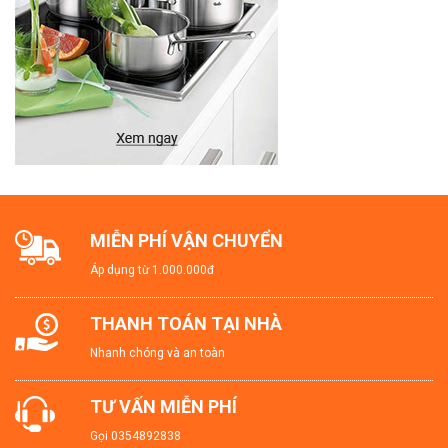
MIỄN PHÍ VẬN CHUYỂN
Áp dụng từ 1.000.000đ
THANH TOÁN TẠI NHÀ
Nhanh chóng và an toàn
TƯ VẤN MIỄN PHÍ
Gọi
0354892838