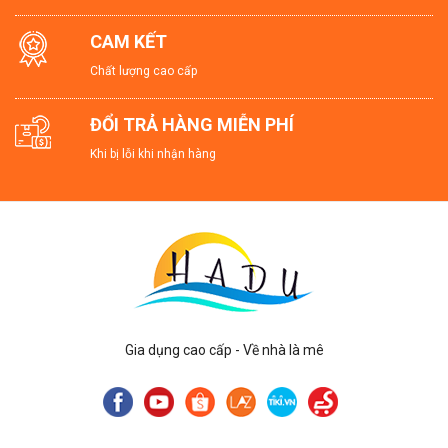
CAM KẾT
Chất lượng cao cấp
ĐỔI TRẢ HÀNG MIỄN PHÍ
Khi bị lỗi khi nhận hàng
Gia dụng cao cấp - Về nhà là mê