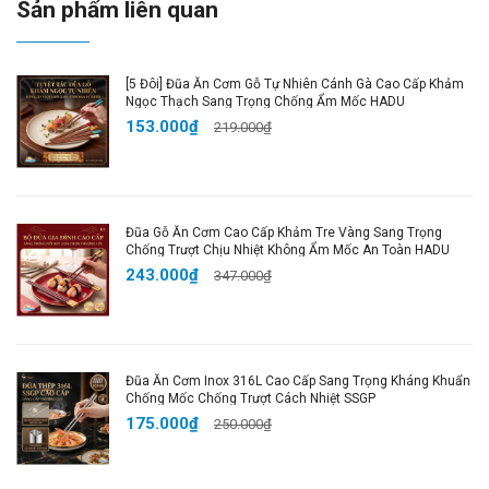
Sản phẩm liên quan
thực phẩm không bị nhão, giữ nguyên hương vị tự
nhiên.
✔️
Tay Cầm Chống Bỏng:
Êm ái, thoải mái và an toàn
[5 Đôi] Đũa Ăn Cơm Gỗ Tự Nhiên Cánh Gà Cao Cấp Khảm
Ngọc Thạch Sang Trọng Chống Ẩm Mốc HADU
khi sử dụng.
153.000₫
219.000₫
✔️
Thiết Kế Hiện Đại:
Sang trọng, tinh tế, làm nổi bật
không gian bếp như một tác phẩm nghệ thuật.
📌
Thông Tin Chi Tiết:
Đũa Gỗ Ăn Cơm Cao Cấp Khảm Tre Vàng Sang Trọng
Chống Trượt Chịu Nhiệt Không Ẩm Mốc An Toàn HADU
📏
Kích thước:
28 x 41 x 38,5 cm
243.000₫
347.000₫
⚖
Trọng lượng:
5.192 g
🧪
Chất liệu:
Inox 304 cao cấp toàn phần
🎨
Màu sắc:
Bạc sáng như hình
📦
Đóng gói:
Nồi hấp 3 tầng + bao bì bảo vệ
Đũa Ăn Cơm Inox 316L Cao Cấp Sang Trọng Kháng Khuẩn
Chống Mốc Chống Trượt Cách Nhiệt SSGP
175.000₫
250.000₫
💡
Tại Sao Bạn Nên Sở Hữu Ngay Hôm Nay?
An Toàn Cho Sức Khỏe:
Inox 304 đạt tiêu chuẩn