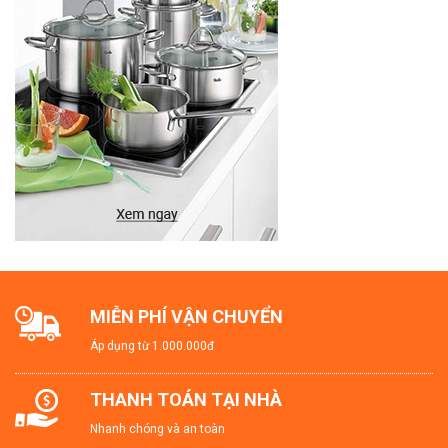
MIỄN PHÍ VẬN CHUYỂN
Áp dụng từ 1.000.000đ
THANH TOÁN TẠI NHÀ
Nhanh chóng và an toàn