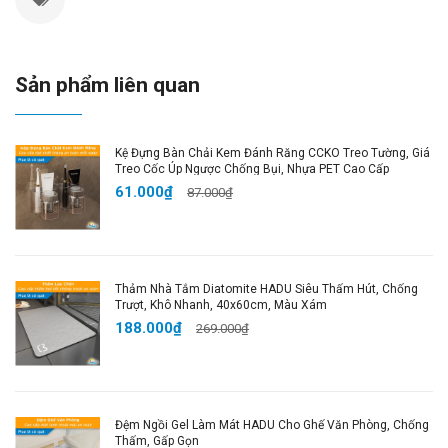
vặn, dễ dàng thay thế và vệ sinh.
✔️
Nhiều Màu Sắc:
Phù hợp với mọi cá tính và không
gian sống.
Sản phẩm liên quan
Thông Số Sản Phẩm:
Kệ Đựng Bàn Chải Kem Đánh Răng CCKO Treo Tường, Giá
🧪
Chất liệu:
Inox 420 + PP cao cấp
Treo Cốc Úp Ngược Chống Bụi, Nhựa PET Cao Cấp
📏
Kích thước:
20,6 x 26,2 x 38,5 cm
61.000₫
87.000₫
⚖
Trọng lượng:
3,6 kg
🧴
Dung tích:
9L
🎨
Màu sắc:
Như hình
📦
Đóng gói:
Full Box
Thảm Nhà Tắm Diatomite HADU Siêu Thấm Hút, Chống
Trượt, Khô Nhanh, 40x60cm, Màu Xám
Lợi Ích Khi Sử Dụng:
188.000₫
269.000₫
✅
Tiết Kiệm Thời Gian:
Cảm biến tự động giúp bạn
dễ dàng vứt rác mà không phải chạm vào thùng.
✅
An Toàn và Vệ Sinh:
Giảm tiếp xúc trực tiếp với
Đệm Ngồi Gel Làm Mát HADU Cho Ghế Văn Phòng, Chống
Thấm, Gấp Gọn
rác, giữ không gian sạch sẽ.