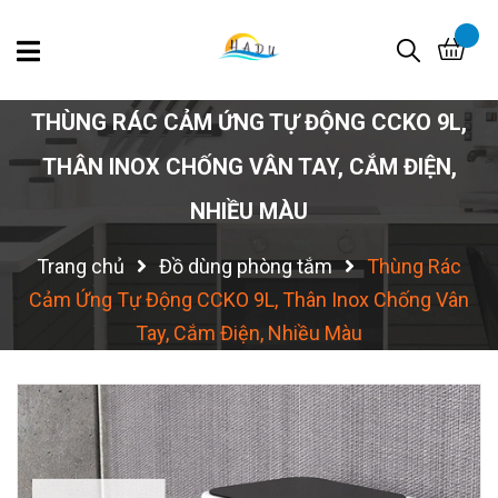
THÙNG RÁC CẢM ỨNG TỰ ĐỘNG CCKO 9L,
THÂN INOX CHỐNG VÂN TAY, CẮM ĐIỆN,
NHIỀU MÀU
Trang chủ
Đồ dùng phòng tắm
Thùng Rác
Cảm Ứng Tự Động CCKO 9L, Thân Inox Chống Vân
Tay, Cắm Điện, Nhiều Màu