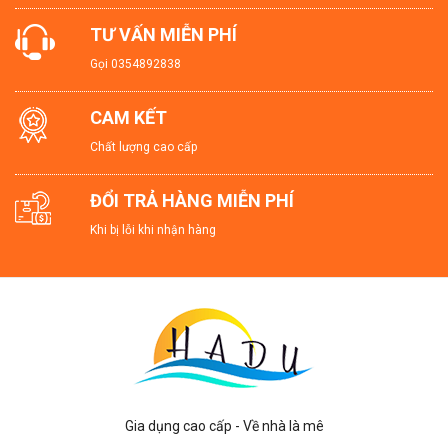
TƯ VẤN MIỄN PHÍ
Gọi
0354892838
CAM KẾT
Chất lượng cao cấp
ĐỔI TRẢ HÀNG MIỄN PHÍ
Khi bị lỗi khi nhận hàng
Gia dụng cao cấp - Về nhà là mê