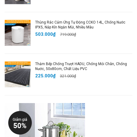
Hashtags SEO:
Thùng Rác Cảm Ứng Tự Động CCKO 14L, Chống Nước
#ThùngRácThôngMinh #ThùngRácInox
IPX5, Nắp Kín Ngăn Mùi, Nhiều Màu
#ThùngRácCảmBiến #ThùngRácThôngMinhInox
503.000₫
719.000₫
#ThùngRácĐặtCảmBiến
#ThùngRácTiếtKiệmKhôngGian #ThùngRácTựĐộng
#ThùngRácSangTrọng #DụngCụNhàBếp
#ThùngRácBềnBỉ
Thảm Bếp Chống Trượt HADU, Chống Mỏi Chân, Chống
Nước, 50x80cm, Chất Liệu PVC
225.000₫
321.000₫