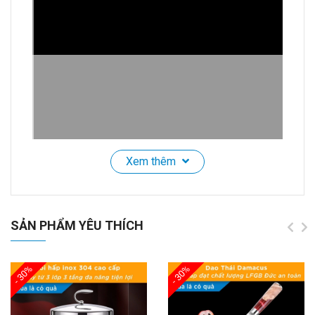
Xem thêm
Thùng Rác Cảm Ứng Tự Động CCKO 9L, Thân Inox
Chống Vân Tay, Cắm Điện, Nhiều Màu
SẢN PHẨM YÊU THÍCH
🌟
Giới Thiệu Sản Phẩm
Khám phá
Thùng Rác Thông Minh Inox 420 Cao
- 30%
- 30%
Cấp
, với thiết kế hiện đại và tính năng cảm biến tự
động, mang đến sự tiện lợi và vệ sinh cho không gian