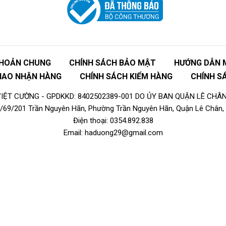
KHOẢN CHUNG
CHÍNH SÁCH BẢO MẬT
HƯỚNG DẪN 
GIAO NHẬN HÀNG
CHÍNH SÁCH KIỂM HÀNG
CHÍNH S
ỆT CƯỜNG - GPDKKD: 8402502389-001 DO ỦY BAN QUẬN LÊ CHÂN
16/69/201 Trần Nguyên Hãn, Phường Trần Nguyên Hãn, Quận Lê Chân, 
Điện thoại: 0354.892.838
Email: haduong29@gmail.com