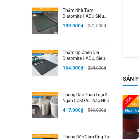
Thảm Nhà Tắm
Diatomite HADU Siêu
Thấm Hút, Chống Trượt,
190.000₫
271.000₫
Khô Nhanh, 40x60cm,
Màu Xanh
Thảm Úp Chén Dĩa
Diatomite HADU, Siêu
Th
Thấm Hút, Khô Nhanh,
164.000₫
234.000₫
Chống Trượt, 40x50cm,
🌟
Màu Xám
SẢN P
Kh
PVC
Thùng Rác Phân Loại 2
khô
- 30%
Ngăn CCKO 9L, Nắp Nhấn
mệt
Mở, Cho Phòng Khách,
417.000₫
596.000₫
Nhiều Màu
✔️ 
Thùng Rác Cảm Ứng Tự