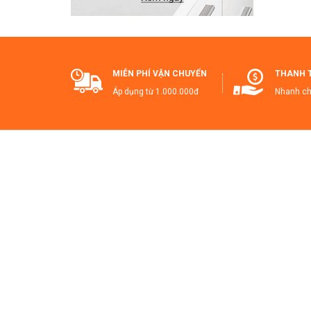
🔥
MIỄN PHÍ VẬN CHUYỂN
THANH 
Áp dụng từ 1.000.000đ
Nhanh ch
b
S
t
👉
Ha
#T
#D