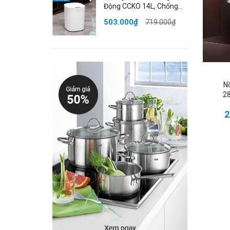
Động CCKO 14L, Chống
g
Nước IPX5, Nắp Kín Ngăn
503.000₫
719.000₫
Mùi, Nhiều Màu
N
🌈
28
2
C
💡 
T
n