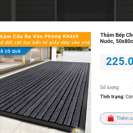
Thảm Bếp Ch
Nước, 50x80c
225.
Số lượng
Tình trạng:
Còn
Thêm v