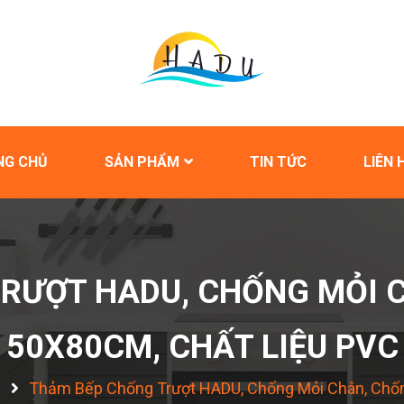
NG CHỦ
SẢN PHẨM
TIN TỨC
LIÊN 
RƯỢT HADU, CHỐNG MỎI 
50X80CM, CHẤT LIỆU PVC
m
Thảm Bếp Chống Trượt HADU, Chống Mỏi Chân, Chốn