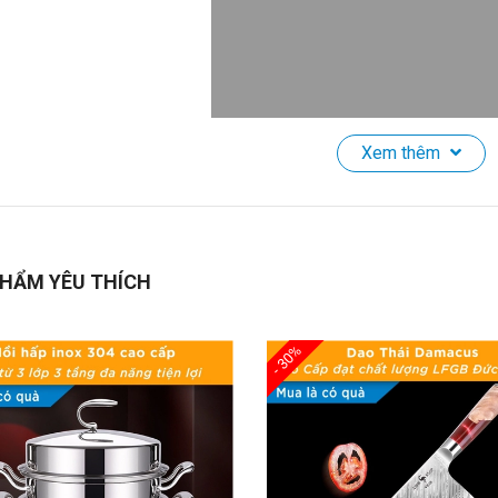
Xem thêm
ảm Bếp Chống Trượt HADU, Chống Mỏi Chân, Chống Nước, 50x8
Giới Thiệu Sản Phẩm:
HẨM YÊU THÍCH
ám phá
Thảm Lâu Chân Cao Cấp 50x80cm
, thiết kế hoàn hảo để b
, cao su và vinyl cao cấp
, thảm không thấm nước, dễ vệ sinh và c
ng xê dịch trong quá trình sử dụng.
Độ dày vừa phải
mang lại sự tho
- 30%
 mỏi. Thảm cũng giúp tạo nên không gian bếp sạch sẽ, gọn gàng và 
Tính Năng Nổi Bật:
Chất Liệu Cao Cấp
: Sử dụng
PVC, cao su và vinyl
bền bỉ, chống thấ