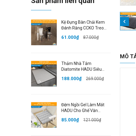
Sản phẩm liên quan
Kệ Đựng Bàn Chải Kem
Đánh Răng CCKO Treo
Tường, Giá Treo Cốc Úp
61.000₫
87.000₫
Ngược Chống Bụi, Nhựa
PET Cao Cấp
MÔ T
Thảm Nhà Tắm
Diatomite HADU Siêu
Thấm Hút, Chống Trượt,
188.000₫
269.000₫
Khô Nhanh, 40x60cm,
Màu Xám
Đệm Ngồi Gel Làm Mát
HADU Cho Ghế Văn
Phòng, Chống Thấm, Gấp
85.000₫
121.000₫
Gọn