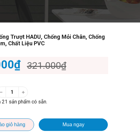
ống Trượt HADU, Chống Mỏi Chân, Chống
m, Chất Liệu PVC
000₫
321.000₫
 21 sản phẩm có sẵn.
ào giỏ hàng
Mua ngay