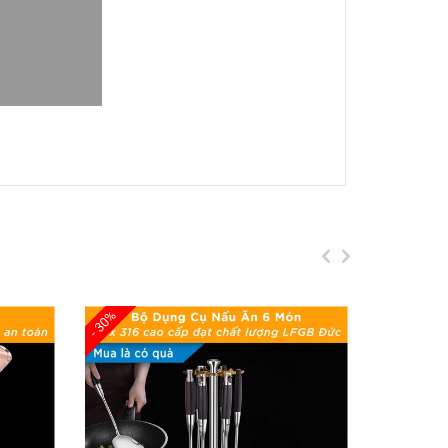
0cm, Chất Liệu PVC
ảo vệ chân khi nấu ăn lâu dài. Với
chất liệu
ực kỳ bền bỉ.
Chống trượt hiệu quả
, giúp thảm
ải mái cho đôi chân khi đứng lâu mà không lo
- 30%
- 30%
sang trọng.
m nước, dễ dàng làm sạch, giúp tiết kiệm thời