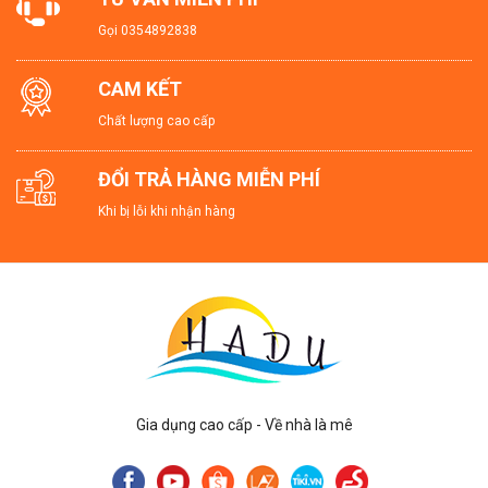
Gọi
0354892838
CAM KẾT
Chất lượng cao cấp
ĐỔI TRẢ HÀNG MIỄN PHÍ
Khi bị lỗi khi nhận hàng
Gia dụng cao cấp - Về nhà là mê