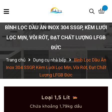
BÌNH LỌC DẦU ĂN INOX 304 SSGP, KÈM LƯỚI
LỌC MỊN, VÒI RÓT, ĐẠT CHẤT LƯỢNG LFGB
ĐỨC
Trang chủ
Dụng cụ nhà bếp
Bình Lọc Dầu Ăn
Inox 304 SSGP, Kèm Lưới Lọc Mịn, Vòi Rót, Đạt Chất
Lượng LFGB Đức