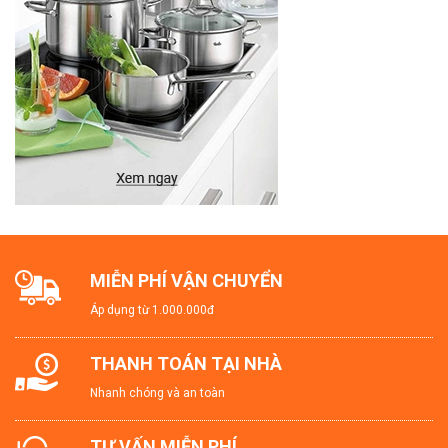
#BìnhLọcDầuĂnAnToàn #Inox304
#BìnhLọcDầuĂnLFGB #DụngCụBếp
#BìnhLọcDầuĂnTiếtKiệm #BìnhLọcDầuĂnCaoCấp
#BếpSạch #DụngCụNhàBếp #TiếtKiệmDầu
#AnToànSứcKhỏe #LọcDầuĂnGiaĐình
MIỄN PHÍ VẬN CHUYỂN
Áp dụng từ 1.000.000đ
THANH TOÁN TẠI NHÀ
Nhanh chóng và an toàn
TƯ VẤN MIỄN PHÍ