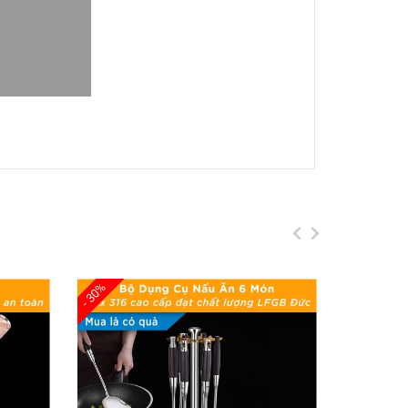
Chống Trượt, Kèm Hộp Sang Trọng
 cho những ai yêu thích sự tiện nghi và sang
 lớp phủ sợi thủy tinh bền bỉ, sản phẩm không
 Thiết kế chống trượt đặc biệt giúp bạn dễ
- 30%
- 30%
ực phẩm, đảm bảo độ bền vượt trội.
nước rửa chén thường xuyên.