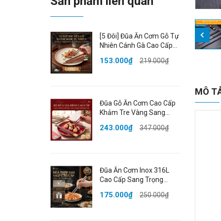
Sản phẩm liên quan
[5 Đôi] Đũa Ăn Cơm Gỗ Tự
Nhiên Cánh Gà Cao Cấp
Khảm Ngọc Thạch Sang
153.000₫
219.000₫
Trọng Chống Ẩm Mốc
HADU
MÔ T
Đũa Gỗ Ăn Cơm Cao Cấp
Khảm Tre Vàng Sang
Trọng Chống Trượt Chịu
243.000₫
347.000₫
Nhiệt Không Ẩm Mốc An
Toàn HADU
Đũa Ăn Cơm Inox 316L
Cao Cấp Sang Trọng
Kháng Khuẩn Chống Mốc
175.000₫
250.000₫
Chống Trượt Cách Nhiệt
SSGP