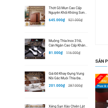
Thớt Gỗ Mun Cao Cấp
Nguyên Khối Không Sơn
Ghép Phân Biệt Sống
645.000₫
921.000₫
Chín Đạt Chất Lượng
LFGB Đức SSGP
Muỗng Thìa Inox 316L
Cán Ngắn Cao Cấp Kháng
Bộ
Khuẩn Dày Dặn Bo Tròn
81.000₫
116.000₫
Đạt Chất Lượng LFGB Đức
🌟
SSGP
SẢN P
trọ
chỉ
Giá Đỡ Khay Đựng Vung
dàn
- 30%
Nồi Gác Muôi Thìa Đa
Năng Inox 304 Cao Cấp
201.000₫
287.000₫
Chống Gỉ SSGP Berlin
✨
Classic
✔️
✔️
Xẻng Sạn Xào Chiên Lật