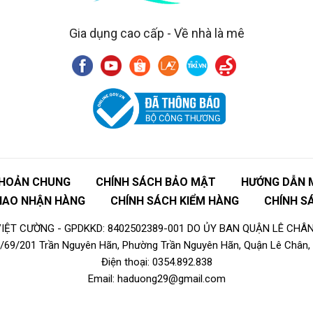
 MUA NGAY để không bỏ lỡ sản phẩm tuyệt vời này!
Gia dụng cao cấp - Về nhà là mê
KHOẢN CHUNG
CHÍNH SÁCH BẢO MẬT
HƯỚNG DẪN 
GIAO NHẬN HÀNG
CHÍNH SÁCH KIỂM HÀNG
CHÍNH S
ỆT CƯỜNG - GPDKKD: 8402502389-001 DO ỦY BAN QUẬN LÊ CHÂN
16/69/201 Trần Nguyên Hãn, Phường Trần Nguyên Hãn, Quận Lê Chân, 
Điện thoại: 0354.892.838
Email: haduong29@gmail.com