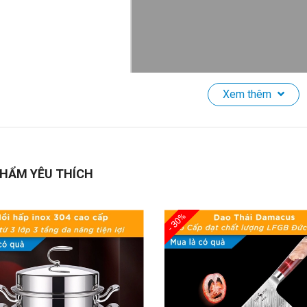
Xem thêm
 10 Đôi Đũa Inox 304 Phối Sợi Thủy Tinh HADU, Kháng Khuẩn, 
Giới Thiệu Sản Phẩm:
Đũa Inox 304 Cao Cấp là sự lựa chọn hoàn hảo
HẨM YÊU THÍCH
ng trong từng bữa ăn. Được sản xuất từ inox 304 cao cấp kết hợp với
 đảm bảo độ bền mà còn mang lại sự an toàn tuyệt đối cho sức khỏe.
g gắp thức ăn mà không lo trơn tuột.
- 30%
Tính Năng Nổi Bật:
Chất Liệu Inox 304 Cao Cấp:
Chống gỉ sét, an toàn khi tiếp xúc th
Chống Ngấm Nước:
Đũa không bị ẩm mốc ngay cả khi tiếp xúc với 