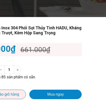
a Inox 304 Phối Sợi Thủy Tinh HADU, Kháng
 Trượt, Kèm Hộp Sang Trọng
000₫
661.000₫
 85 sản phẩm có sẵn.
ào giỏ hàng
Mua ngay