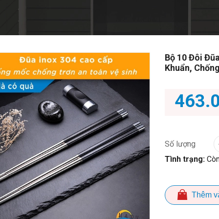
Bộ 10 Đôi Đũ
Khuẩn, Chống
463.
Số lượng
Tình trạng:
Còn
Thêm v