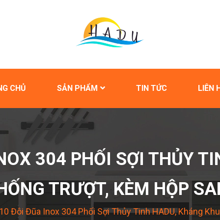
NG CHỦ
SẢN PHẨM
TIN TỨC
LIÊN 
INOX 304 PHỐI SỢI THỦY T
HỐNG TRƯỢT, KÈM HỘP S
10 Đôi Đũa Inox 304 Phối Sợi Thủy Tinh HADU, Kháng Kh