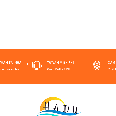
Sang Trọng Và Đẳng Cấp:
Thiết kế hiện đại, phù hợp với mọi không 
Làm Quà Ý Nghĩa:
Hộp đũa cao cấp, món quà hoàn hảo để thể hiện 
Mua Ngay Để Trải Nghiệm Sự Khác Biệt!
 ngay Đũa Inox 304 Cao Cấp để tận hưởng những bữa ăn ngon miệng
ếu trong mọi gia đình hiện đại.
Cam Kết Từ Shop:
TOÁN TẠI NHÀ
TƯ VẤN MIỄN PHÍ
CAM 
hông bán hàng kém chất lượng.
óng và an toàn
Gọi
0354892838
Chất 
oàn tiền nếu sản phẩm không đúng mô tả.
ổi trả dễ dàng khi sản phẩm có lỗi từ nhà sản xuất.
ỗ trợ khách hàng tận tình ngay cả sau khi mua.
Hashtags Chuẩn SEO:
ũaInox304 #ĐũaCaoCấp #ĐũaChốngTrượt #ĐũaAnToàn #ĐũaChốn
ụngCụNhàBếp #SảnPhẩmCaoCấp #BếpSạch #AnToànThựcPhẩm