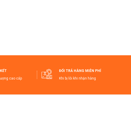
gian bàn ăn.
sự quan tâm.
, sạch sẽ và an toàn. Đây là món đồ không thể
KẾT
ĐỔI TRẢ HÀNG MIỄN PHÍ
lượng cao cấp
Khi bị lỗi khi nhận hàng
gNgấmNước #BếpHiệnĐại #QuàTặngÝNghĩa