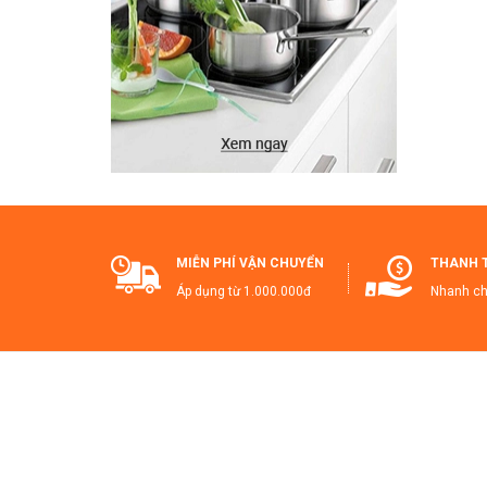
🔥
Đặt
thi
📦
MIỄN PHÍ VẬN CHUYỂN
THANH 
✅ K
Áp dụng từ 1.000.000đ
Nhanh ch
✅ H
✅ Đ
✅ H
📣
#Đ
#D