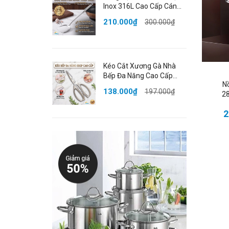
Inox 316L Cao Cấp Cán
✔️
Dài 43cm Bo Tròn An
✔️
210.000₫
300.000₫
Toàn Đạt Chất Lượng
✔️
LFGB Đức SSGP
✔️
✔️
Kéo Cắt Xương Gà Nhà
Bếp Đa Năng Cao Cấp
N
Thép Không Gỉ Đạt Chất
📌
138.000₫
197.000₫
28
Lượng LFGB Đức SSGP
📏
2
⚖
🧪
C
🎨
📦
💡
A
T