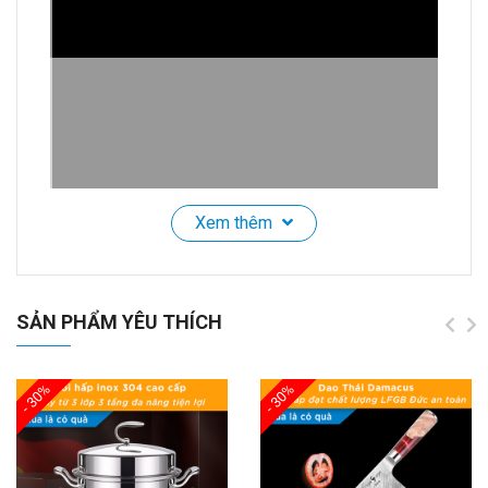
Xem thêm
Bộ 3 Hũ Đựng Gia Vị Thủy Tinh CCKO, Nắp Vỏ Sò,
Kèm Thìa và Khay
SẢN PHẨM YÊU THÍCH
🌟
Giới Thiệu Sản Phẩm:
- 30%
- 30%
Khám phá
Bộ Lọ Đựng Gia Vị
được làm từ
thủy tinh
borosilicate cao cấp
, với độ cứng cao và khả năng
chịu va đập tốt.
Thủy tinh trong suốt như pha lê
,
không chứa chì và kim loại nặng, đảm bảo an toàn