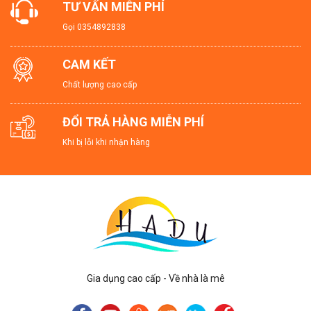
TƯ VẤN MIỄN PHÍ
Gọi
0354892838
CAM KẾT
Chất lượng cao cấp
ĐỔI TRẢ HÀNG MIỄN PHÍ
Khi bị lỗi khi nhận hàng
Gia dụng cao cấp - Về nhà là mê