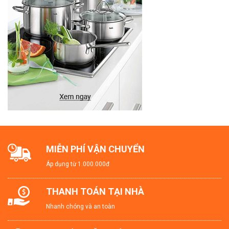
MIỄN PHÍ VẬN CHUYỂN
Áp dụng từ 1.000.000đ
THANH TOÁN TẠI NHÀ
Nhanh chóng và an toàn