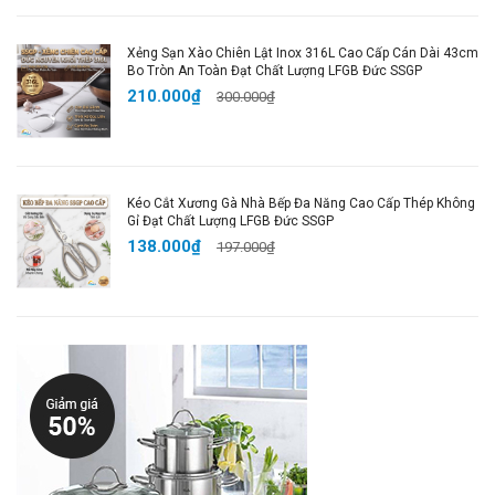
Sang Trọng và Đẳng Cấp
: Thiết kế bắt mắt, làm
đẹp cho không gian bếp của bạn.
Xẻng Sạn Xào Chiên Lật Inox 316L Cao Cấp Cán Dài 43cm
Bo Tròn An Toàn Đạt Chất Lượng LFGB Đức SSGP
🔥
Mua Ngay Để Trải Nghiệm Bộ Lọ Đựng Gia Vị
210.000₫
300.000₫
Cao Cấp, Tiện Lợi và Sang Trọng!
Sở hữu
Bộ Lọ
Đựng Gia Vị Thủy Tinh Borosilicate
ngay hôm nay
để việc nấu ăn trở nên dễ dàng và tiện lợi hơn!
Kéo Cắt Xương Gà Nhà Bếp Đa Năng Cao Cấp Thép Không
Hashtags SEO
:
Gỉ Đạt Chất Lượng LFGB Đức SSGP
138.000₫
#BoDungGiaVi #BoDungGiaViThuyTinh
197.000₫
#ThuyTinhBorosilicate #LọĐựngGiaVị
#BộLọĐựngGiaVịCaoCấp #GiaViBep #DungCuNauAn
#LọGiaVịSangTrong #LọGiaVịThủyTinh
#BoDungGiaViMuaNgay #Haudongshop