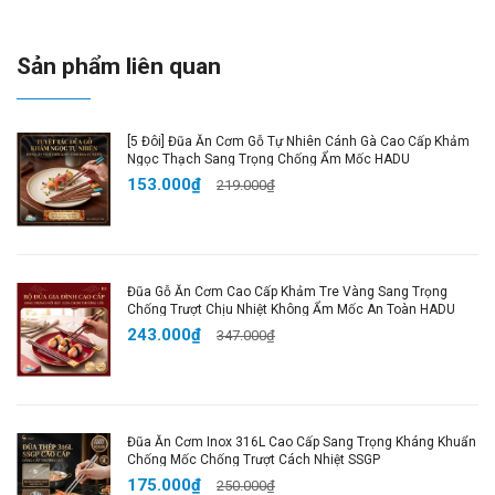
✔️
Thìa Cafe Đi Kèm
: Giúp bạn định lượng gia vị
chuẩn xác.
Sản phẩm liên quan
✔️
Dung Tích Lớn 400ml
: Tiện lợi cho việc sử dụng
gia vị trong nấu ăn hàng ngày.
✔️
Mở Một Tay
: Dễ dàng sử dụng, tiện lợi khi nấu
[5 Đôi] Đũa Ăn Cơm Gỗ Tự Nhiên Cánh Gà Cao Cấp Khảm
nướng.
Ngọc Thạch Sang Trọng Chống Ẩm Mốc HADU
✔️
Dễ Dàng Làm Sạch
: Thiết kế có thể tháo rời, giúp
153.000₫
219.000₫
bạn vệ sinh nhanh chóng.
✔️
Nhiều Màu Sắc
: Chọn lựa màu sắc phù hợp với sở
thích và không gian bếp của bạn.
Đũa Gỗ Ăn Cơm Cao Cấp Khảm Tre Vàng Sang Trọng
Thông Số Chi Tiết:
Chống Trượt Chịu Nhiệt Không Ẩm Mốc An Toàn HADU
243.000₫
347.000₫
📏
Kích thước
:
Lọ
: 8,2 x 8,2 cm x 11,5 cm, 400ml
Cả bộ
: 28,7 x 10,5 x 12 cm
🧪
Chất liệu
Đũa Ăn Cơm Inox 316L Cao Cấp Sang Trọng Kháng Khuẩn
: Thủy tinh borosilicate, inox 304, PP cao
Chống Mốc Chống Trượt Cách Nhiệt SSGP
cấp
175.000₫
250.000₫