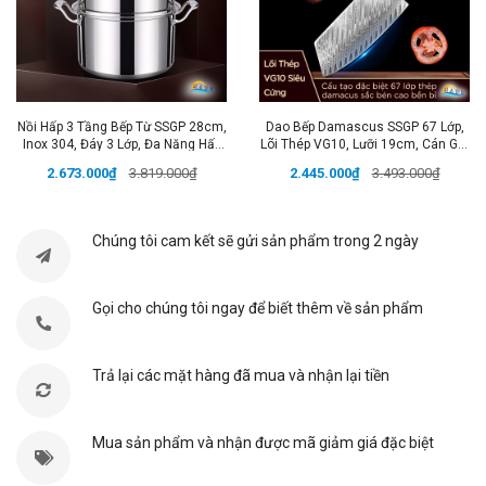
cho sức khỏe gia đình bạn.
Nắp kiểu vỏ sò
cố định,
mở góc 90 độ, giúp đóng mở dễ dàng và linh
hoạt.
Mặt nắp inox 304
giúp bảo vệ gia vị khỏi bụi
bẩn và côn trùng, giữ cho gia vị luôn tươi mới.
Thìa
Nồi Hấp 3 Tầng Bếp Từ SSGP 28cm,
Dao Bếp Damascus SSGP 67 Lớp,
cafe đi kèm
giúp bạn định lượng gia vị một cách
Inox 304, Đáy 3 Lớp, Đa Năng Hấp
Lõi Thép VG10, Lưỡi 19cm, Cán Gỗ,
chuẩn xác.
Dung tích 400ml
phù hợp cho nhu cầu sử
Xôi, Luộc Gà, Đạt Chất Lượng LFGB
Đạt Chất Lượng LFGB Đức
2.673.000₫
3.819.000₫
2.445.000₫
3.493.000₫
Đức
dụng hàng ngày, đồng thời dễ dàng mở bằng một tay
và làm sạch nhanh chóng.
Chúng tôi cam kết sẽ gửi sản phẩm trong 2 ngày
Tính Năng Nổi Bật:
✔️
Chất Liệu Thủy Tinh Borosilicate Cao Cấp
: Đảm
Gọi cho chúng tôi ngay để biết thêm về sản phẩm
bảo an toàn sức khỏe, chịu va đập tốt, không chứa
chì và kim loại nặng.
Trả lại các mặt hàng đã mua và nhận lại tiền
✔️
Nắp Inox 304
: Bảo vệ gia vị tốt hơn, ngăn bụi bẩn
và côn trùng.
✔️
Thiết Kế Nắp Kiểu Vỏ Sò
: Mở góc 90 độ, đóng mở
Mua sản phẩm và nhận được mã giảm giá đặc biệt
linh hoạt, dễ dàng sử dụng.