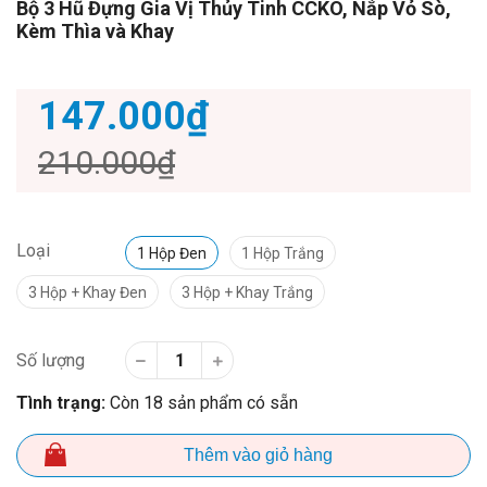
Bộ 3 Hũ Đựng Gia Vị Thủy Tinh CCKO, Nắp Vỏ Sò,
Kèm Thìa và Khay
147.000₫
210.000₫
Loại
1 Hộp Đen
1 Hộp Trắng
3 Hộp + Khay Đen
3 Hộp + Khay Trắng
Số lượng
Tình trạng:
Còn 18 sản phẩm có sẵn
Thêm vào giỏ hàng