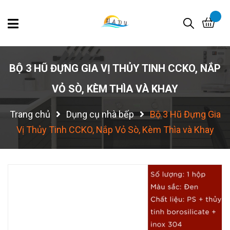
BỘ 3 HŨ ĐỰNG GIA VỊ THỦY TINH CCKO, NẮP
VỎ SÒ, KÈM THÌA VÀ KHAY
Trang chủ
Dụng cụ nhà bếp
Bộ 3 Hũ Đựng Gia
Vị Thủy Tinh CCKO, Nắp Vỏ Sò, Kèm Thìa và Khay