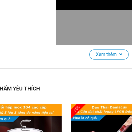
Xem thêm
Thìa Đũa Cá Nhân Văn Phòng Inox Có Hộp Không Gỉ Cao Cấp Đạt
ính năng - Lợi ích sản phẩm:
HẨM YÊU THÍCH
ộ thìa đũa cá nhân chất liệu inox 304 cao cấp an toàn tuyệt đối với 
- 30%
ích thước bộ thìa đũa nhỏ gọn dễ dàng bỏ túi mang đi phù hợp với: đi là
ử dụng xong rửa sạnh dễ dàng cất gọn vào hộp nhanh chóng.