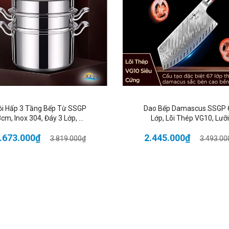
ộp đậy kín bao quản thìa đũa trong điều kiện tốt nhất.
hăn lau đi kèm bộ thìa đũa tiện lợi hơn thích hơn.
hiết kế bộ thìa đũa nhỏ gọn đơn giản nhưng cầm trên tay sẽ rất sang
hông tin sản phẩm:
ích thước: Dài 20.5cm x rộng 6cm x cao 2cm
rọng lượng: 150g
ồi Hấp 3 Tầng Bếp Từ SSGP
Dao Bếp Damascus SSGP 
cm, Inox 304, Đáy 3 Lớp, Đa
Lớp, Lõi Thép VG10, Lưỡi
hất liệu: Inox 304 cao cấp
Năng Hấp Xôi, Luộc Gà, Đạt
19cm, Cán Gỗ, Đạt Chất
.673.000₫
2.445.000₫
Chất Lượng LFGB Đức
Lượng LFGB Đức
3.819.000₫
3.493.00
Màu sắc: Như hình
óng gói: 1 thìa inox, 1 đũa hợp kim, 1 khăn lau, 1 hộp đựng thiếc
 SHOP CAM KẾT:
hông bán hàng kém chất lượng.
oàn tiền khi phát hiện không đúng như mô tả.