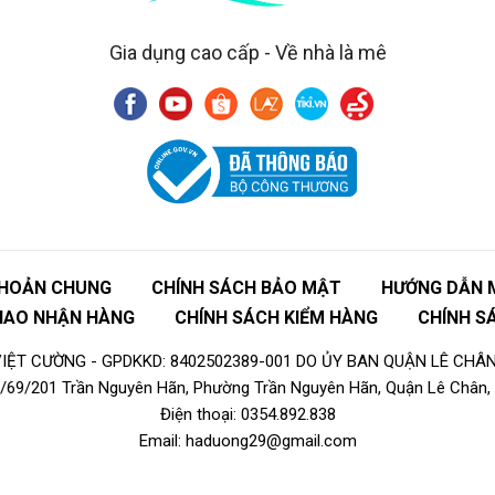
Gia dụng cao cấp - Về nhà là mê
KHOẢN CHUNG
CHÍNH SÁCH BẢO MẬT
HƯỚNG DẪN 
GIAO NHẬN HÀNG
CHÍNH SÁCH KIỂM HÀNG
CHÍNH S
ỆT CƯỜNG - GPDKKD: 8402502389-001 DO ỦY BAN QUẬN LÊ CHÂN
16/69/201 Trần Nguyên Hãn, Phường Trần Nguyên Hãn, Quận Lê Chân, 
Điện thoại: 0354.892.838
Email: haduong29@gmail.com