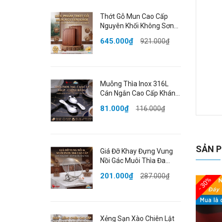
Thớt Gỗ Mun Cao Cấp
Nguyên Khối Không Sơn
Ghép Phân Biệt Sống
645.000₫
921.000₫
Chín Đạt Chất Lượng
LFGB Đức SSGP
Muỗng Thìa Inox 316L
Cán Ngắn Cao Cấp Kháng
Khuẩn Dày Dặn Bo Tròn
81.000₫
116.000₫
Đạt Chất Lượng LFGB Đức
SSGP
Bộ 
✔️T
SẢN P
Giá Đỡ Khay Đựng Vung
Nồi Gác Muôi Thìa Đa
- B
Năng Inox 304 Cao Cấp
201.000₫
287.000₫
Chống Gỉ SSGP Berlin
- 30%
- K
Classic
- S
Xẻng Sạn Xào Chiên Lật