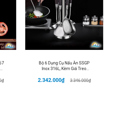
 trọng.
67
Bộ 6 Dụng Cụ Nấu Ăn SSGP
Nồi 
Inox 316L, Kèm Giá Treo
SSG
Xoay, Tay Cầm Cách Nhiệt,
Đáy
2.342.000₫
2.2
Đạt Chất Lượng LFGB Đức
0₫
3.346.000₫