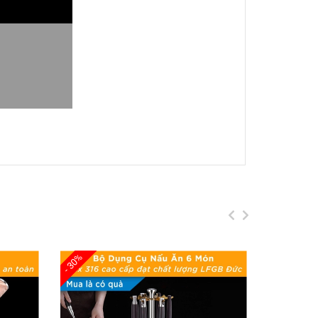
 Chất Lượng Đức HADU
sức khỏe
- 30%
- 30%
m văn phòng, đi chơi, đi du lịch, ...