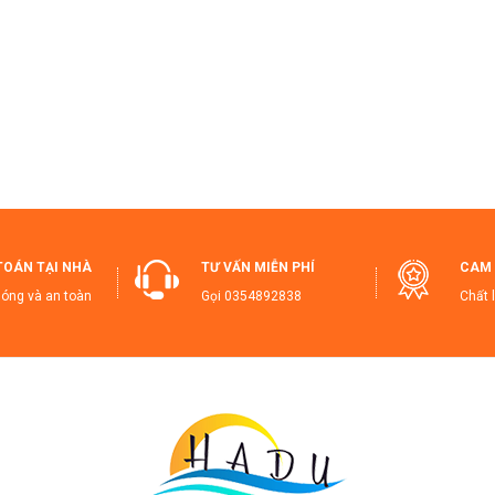
ổi trả hàng cho khách khi có lỗi từ nhà sản xuất, do vận chuyển bị nứ
ỗ trợ, chăm sóc sau bán hàng đến khi khách sử dụng sản phẩm hiệu 
thiadua #bothiaduacanhan #bothiaduacanhaninox #bothiaduainox
aduongshop
TOÁN TẠI NHÀ
TƯ VẤN MIỄN PHÍ
CAM 
óng và an toàn
Gọi
0354892838
Chất 