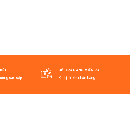
t vỡ.
quả tối ưu.
 #bothiaduavanphong #hopthiadua #hadu
KẾT
ĐỔI TRẢ HÀNG MIỄN PHÍ
lượng cao cấp
Khi bị lỗi khi nhận hàng