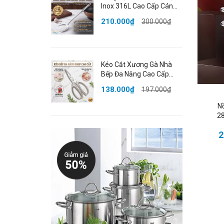
- H
Inox 316L Cao Cấp Cán
Dài 43cm Bo Tròn An
- K
210.000₫
300.000₫
Toàn Đạt Chất Lượng
LFGB Đức SSGP
- T
🌈T
Kéo Cắt Xương Gà Nhà
Bếp Đa Năng Cao Cấp
📏K
Thép Không Gỉ Đạt Chất
138.000₫
197.000₫
Lượng LFGB Đức SSGP
⚖ T
N
28
🧪C
2
🎨 
📦Đ
💥
- K
- H