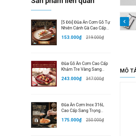
Sản phẩm liên quan
[5 Đôi] Đũa Ăn Cơm Gỗ Tự
Nhiên Cánh Gà Cao Cấp
Khảm Ngọc Thạch Sang
153.000₫
219.000₫
Trọng Chống Ẩm Mốc
HADU
Đũa Gỗ Ăn Cơm Cao Cấp
Khảm Tre Vàng Sang
MÔ T
Trọng Chống Trượt Chịu
243.000₫
347.000₫
Nhiệt Không Ẩm Mốc An
Toàn HADU
Đũa Ăn Cơm Inox 316L
Cao Cấp Sang Trọng
Kháng Khuẩn Chống Mốc
175.000₫
250.000₫
Chống Trượt Cách Nhiệt
SSGP