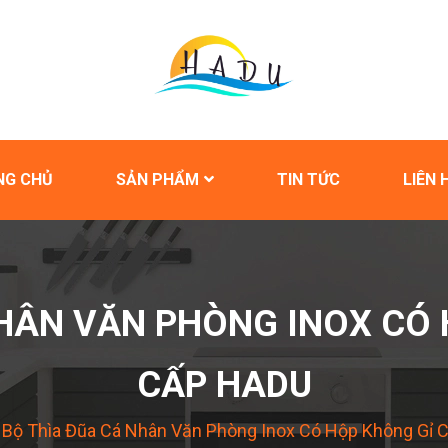
NG CHỦ
SẢN PHẨM
TIN TỨC
LIÊN 
NHÂN VĂN PHÒNG INOX CÓ 
CẤP HADU
Bộ Thìa Đũa Cá Nhân Văn Phòng Inox Có Hộp Không Gỉ 