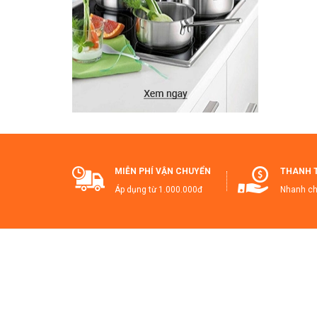
- Đ
- H
#bo
#h
MIỄN PHÍ VẬN CHUYỂN
THANH 
Áp dụng từ 1.000.000đ
Nhanh ch