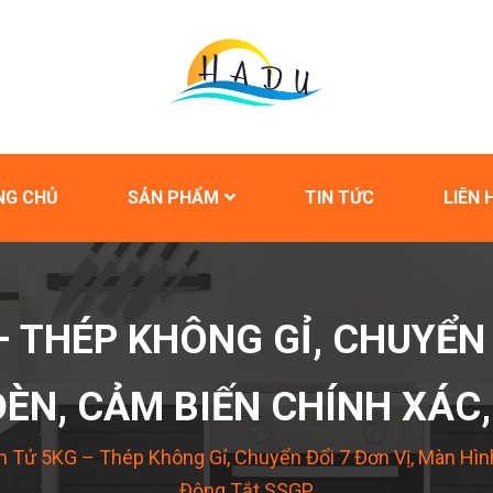
NG CHỦ
SẢN PHẨM
TIN TỨC
LIÊN 
– THÉP KHÔNG GỈ, CHUYỂN 
ÈN, CẢM BIẾN CHÍNH XÁC
n Tử 5KG – Thép Không Gỉ, Chuyển Đổi 7 Đơn Vị, Màn Hì
Động Tắt SSGP