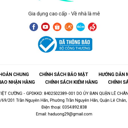
Gia dụng cao cấp - Về nhà là mê
KHOẢN CHUNG
CHÍNH SÁCH BẢO MẬT
HƯỚNG DẪN 
GIAO NHẬN HÀNG
CHÍNH SÁCH KIỂM HÀNG
CHÍNH S
ỆT CƯỜNG - GPDKKD: 8402502389-001 DO ỦY BAN QUẬN LÊ CHÂN
16/69/201 Trần Nguyên Hãn, Phường Trần Nguyên Hãn, Quận Lê Chân, 
Điện thoại: 0354.892.838
Email: haduong29@gmail.com