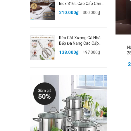
Inox 316L Cao Cấp Cán
Dài 43cm Bo Tròn An
210.000₫
300.000₫
Toàn Đạt Chất Lượng
C
LFGB Đức SSGP
Kéo Cắt Xương Gà Nhà
Bếp Đa Năng Cao Cấp
N
Thép Không Gỉ Đạt Chất
138.000₫
197.000₫
28
Lượng LFGB Đức SSGP
🌈
2
C
💡 