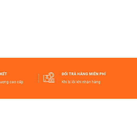
 cả những vật thể nhỏ.
 sử dụng và kiểm tra kết quả.
.
 tự động tắt giúp tiết kiệm năng lượng.
ột cách dễ dàng và nhanh chóng.
ện Tử Cao Cấp!
KẾT
ĐỔI TRẢ HÀNG MIỄN PHÍ
lượng cao cấp
Khi bị lỗi khi nhận hàng
 #CânĐiệnTửInox #CânNhàBếpChínhXác