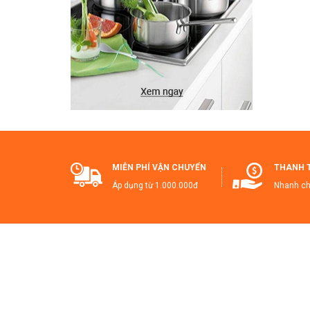
T
🔥
👉
MIỄN PHÍ VẬN CHUYỂN
THANH 
Áp dụng từ 1.000.000đ
Nhanh ch
Ha
#C
#C