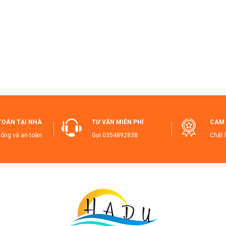
Độ Chính Xác Cao
: Cảm biến nhạy giúp bạn đo lường chính xác ngay
iện Lợi và Dễ Dàng
: Thiết kế phân tầng thông minh giúp bạn dễ dàng
 Tại Sao Bạn Nên Mua Ngay Hôm Nay?
Chất Lượng Cao Cấp
: Được làm từ
thép không gỉ
bền bỉ và an toàn
Tiết Kiệm Năng Lượng và Tiện Dụng
: Màn hình sáng rõ và tính năng
Độ Chính Xác
: Cảm biến chính xác cao giúp bạn đo lường mọi thứ m
Mua Ngay Để Trải Nghiệm Sự Tiện Lợi và Chính Xác Với Cân Đi
TOÁN TẠI NHÀ
TƯ VẤN MIỄN PHÍ
CAM 
óng và an toàn
Gọi
0354892838
Chất 
shtags SEO Google Shopping:
ânĐiệnTử #CânNhàBếp #CânĐiệnTử5KG #CânTiểuLy #CânChínhXác
ânĐiệnTửTiếtKiệmNăngLượng #CânĐiệnTửHữuÍch