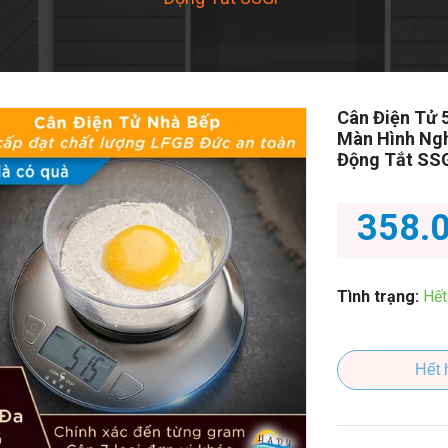
Cân Điện Tử 
Màn Hình Ngh
Động Tắt SS
358.
Tình trạng:
Hết
Hết 