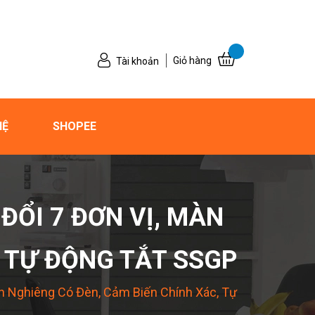
Giỏ hàng
Tài khoản
HỆ
SHOPEE
ĐỔI 7 ĐƠN VỊ, MÀN
, TỰ ĐỘNG TẮT SSGP
nh Nghiêng Có Đèn, Cảm Biến Chính Xác, Tự