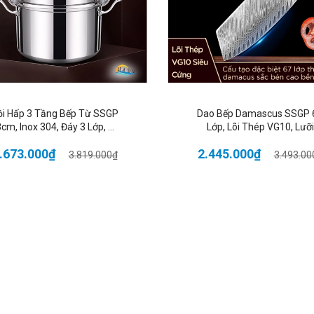
Chất Liệu Thép Không Gỉ
: Bền bỉ, dễ làm sạch, chống bám vân tay v
huyển Đổi Đơn Vị Linh Hoạt
: 7 đơn vị đo khác nhau, dễ dàng chuy
Màn Hình Nghiêng Sáng Rõ
: Đọc dễ dàng với màn hình nghiên và đ
Cảm Biến Chính Xác Cao
: Đo lường chính xác với cảm biến nhạy bé
Tự Động Tắt
: Tiết kiệm năng lượng khi không sử dụng.
ồi Hấp 3 Tầng Bếp Từ SSGP
Dao Bếp Damascus SSGP 
cm, Inox 304, Đáy 3 Lớp, Đa
Lớp, Lõi Thép VG10, Lưỡi
 Thông Số Sản Phẩm:
Năng Hấp Xôi, Luộc Gà, Đạt
19cm, Cán Gỗ, Đạt Chất
.673.000₫
2.445.000₫
Chất Lượng LFGB Đức
Lượng LFGB Đức
3.819.000₫
3.493.00
Kích thước
: 20,4 x 19,4 x 4,2 cm
Trọng lượng
: 330 g
hất liệu
: Thép không gỉ
Màu sắc
: Màu inox
Đóng gói
: Sản phẩm + hộp bảo vệ
Lợi Ích Khi Sử Dụng:
Tiết Kiệm Năng Lượng
: Cân tự động tắt khi không sử dụng, giúp tiết 