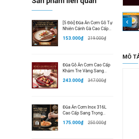
Sản phẩm liên quan
[5 Đôi] Đũa Ăn Cơm Gỗ Tự
Nhiên Cánh Gà Cao Cấp
Khảm Ngọc Thạch Sang
153.000₫
219.000₫
Trọng Chống Ẩm Mốc
HADU
MÔ T
Đũa Gỗ Ăn Cơm Cao Cấp
Khảm Tre Vàng Sang
Trọng Chống Trượt Chịu
243.000₫
347.000₫
Nhiệt Không Ẩm Mốc An
Toàn HADU
Đũa Ăn Cơm Inox 316L
Cao Cấp Sang Trọng
Kháng Khuẩn Chống Mốc
175.000₫
250.000₫
Chống Trượt Cách Nhiệt
SSGP