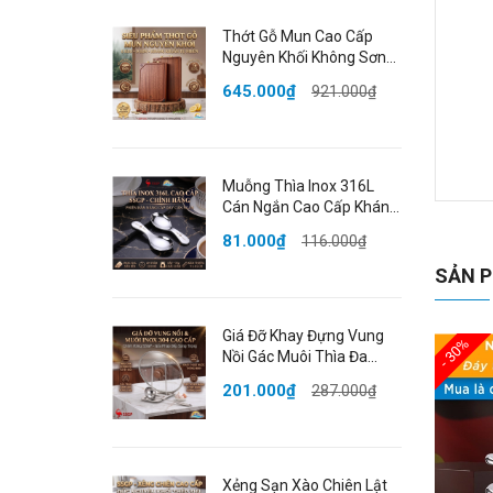
Thớt Gỗ Mun Cao Cấp
Nguyên Khối Không Sơn
Ghép Phân Biệt Sống
645.000₫
921.000₫
Chín Đạt Chất Lượng
LFGB Đức SSGP
Muỗng Thìa Inox 316L
Cán Ngắn Cao Cấp Kháng
C
Khuẩn Dày Dặn Bo Tròn
81.000₫
116.000₫
Đạt Chất Lượng LFGB Đức
H
SSGP
SẢN P
🌟
Giá Đỡ Khay Đựng Vung
Kh
- 30%
Nồi Gác Muôi Thìa Đa
đọc
Năng Inox 304 Cao Cấp
201.000₫
287.000₫
bạn
Chống Gỉ SSGP Berlin
Classic
chố
Xẻng Sạn Xào Chiên Lật
✔️ 