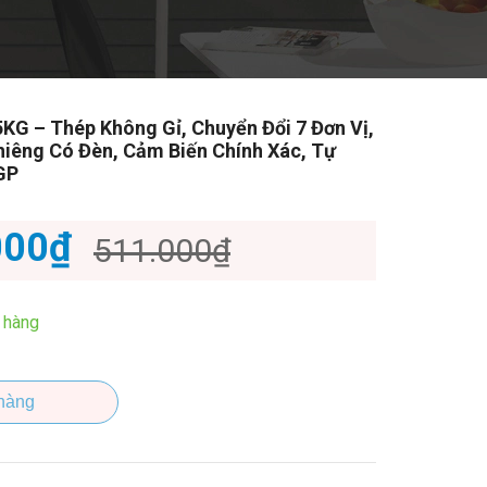
5KG – Thép Không Gỉ, Chuyển Đổi 7 Đơn Vị,
iêng Có Đèn, Cảm Biến Chính Xác, Tự
GP
000₫
511.000₫
 hàng
hàng