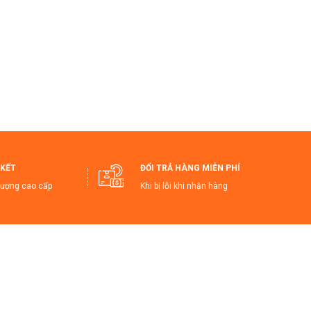
KẾT
ĐỔI TRẢ HÀNG MIỄN PHÍ
lượng cao cấp
Khi bị lỗi khi nhận hàng