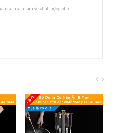
àn toàn yên tâm về chất lượng nhé
- 30%
- 30%
t vỡ.