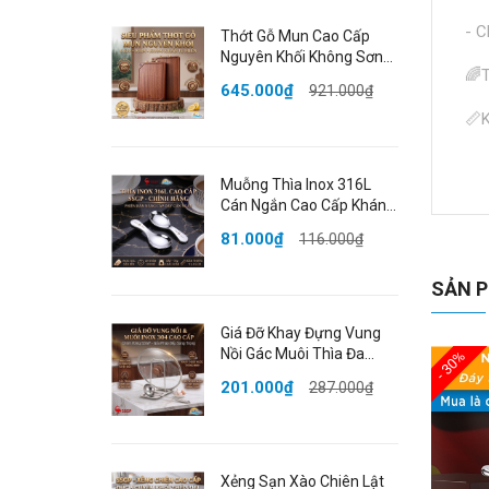
- C
Thớt Gỗ Mun Cao Cấp
Nguyên Khối Không Sơn
🌈T
Ghép Phân Biệt Sống
645.000₫
921.000₫
Chín Đạt Chất Lượng
📏K
LFGB Đức SSGP
⚖Tr
Muỗng Thìa Inox 316L
Cán Ngắn Cao Cấp Kháng
🧪C
Khuẩn Dày Dặn Bo Tròn
81.000₫
116.000₫
Đạt Chất Lượng LFGB Đức
🎨M
SSGP
SẢN P
📦Đ
Giá Đỡ Khay Đựng Vung
💥
Nồi Gác Muôi Thìa Đa
- 30%
Năng Inox 304 Cao Cấp
- K
201.000₫
287.000₫
Chống Gỉ SSGP Berlin
Classic
- H
- Đ
Xẻng Sạn Xào Chiên Lật