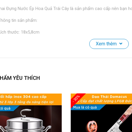
hai Đựng Nước Ép Hoa Quả Trái Cây là sản phẩm cao cấp nên bạn ho
hông tin sản phẩm:
ích thước: 18x5,8cm
Xem thêm
ọng lượng: 178g - 260ml
hất liệu: Tritan cao cấp nhập khẩu mỹ
àu sắc: Đen, Trắng
HẨM YÊU THÍCH
óng gói: 1 chai + hộp đi kèm.
SHOP CAM KẾT:
- 30%
hông bán hàng kém chất lượng.
oàn tiền khi phát hiện không đúng như mô tả.
ổi trả hàng cho khách khi có lỗi từ nhà sản xuất, do vận chuyển bị nứ