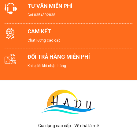
TƯ VẤN MIỄN PHÍ
Gọi
0354892838
CAM KẾT
Chất lượng cao cấp
ĐỔI TRẢ HÀNG MIỄN PHÍ
Khi bị lỗi khi nhận hàng
Gia dụng cao cấp - Về nhà là mê