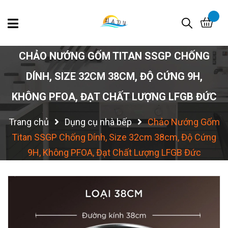
CHẢO NƯỚNG GỐM TITAN SSGP CHỐNG
DÍNH, SIZE 32CM 38CM, ĐỘ CỨNG 9H,
KHÔNG PFOA, ĐẠT CHẤT LƯỢNG LFGB ĐỨC
Trang chủ
Dụng cụ nhà bếp
Chảo Nướng Gốm
Titan SSGP Chống Dính, Size 32cm 38cm, Độ Cứng
9H, Không PFOA, Đạt Chất Lượng LFGB Đức