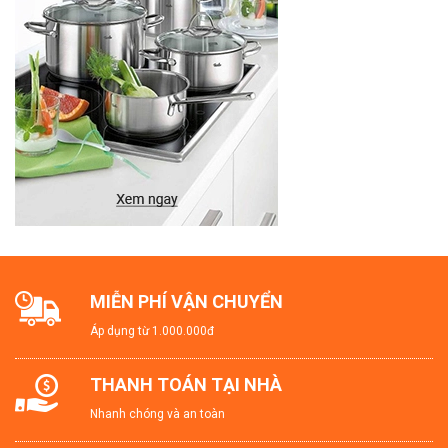
MIỄN PHÍ VẬN CHUYỂN
Áp dụng từ 1.000.000đ
THANH TOÁN TẠI NHÀ
Nhanh chóng và an toàn