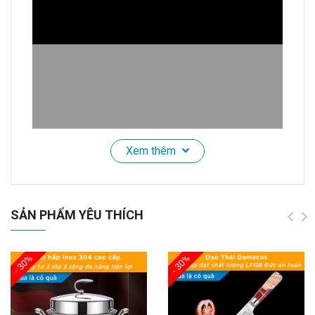
Xem thêm
Chảo Nướng Gốm Titan SSGP Chống Dính, Size
32cm 38cm, Độ Cứng 9H, Không PFOA, Đạt Chất
SẢN PHẨM YÊU THÍCH
Lượng LFGB Đức
🌟
Giới Thiệu Sản Phẩm
- 30%
- 30%
Khám phá
Chảo Nướng Gốm Titan Cao Cấp
, sự lựa
chọn hoàn hảo cho việc chiên, nướng và BBQ.
Với
chất liệu gốm titan cao cấp
, chảo có khả năng