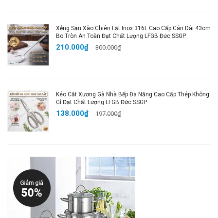
🔥
Mua Ngay Để Tận Hưởng Trải Nghiệm Nấu
Nướng Thơm Ngon và An Toàn!
Xẻng Sạn Xào Chiên Lật Inox 316L Cao Cấp Cán Dài 43cm
Bo Tròn An Toàn Đạt Chất Lượng LFGB Đức SSGP
Thêm ngay
Chảo Nướng Gốm Titan Cao Cấp
vào
210.000₫
300.000₫
giỏ hàng để nâng cao trải nghiệm nấu nướng trong
bếp của bạn!
Hashtags SEO cho Google
Kéo Cắt Xương Gà Nhà Bếp Đa Năng Cao Cấp Thép Không
Shopping
:
Gỉ Đạt Chất Lượng LFGB Đức SSGP
138.000₫
197.000₫
#ChảoNướng #ChảoGốmTitan #ChảoChốngDính
#ChảoNướngThịt #ChảoNướngBBQ
#ChảoNướngCaoCấp #DụngCụNấuĂn #ChảoBBQ
#ChảoNướngAnToàn #ChảoThựcPhẩm