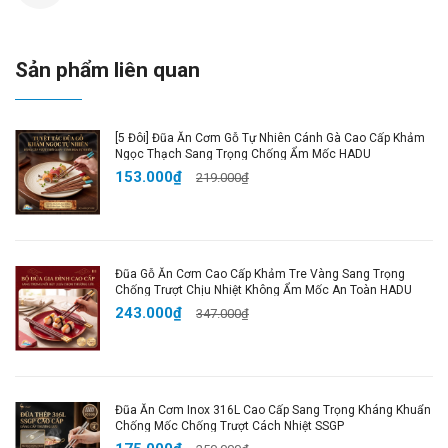
dễ dàng vệ sinh, tiết kiệm thời gian cho bạn.
✔️
Thiết Kế Thông Minh
:
Vòi rót dòng chảy hai
chiều
giúp bạn đổ thức ăn dễ dàng và tiện lợi.
Sản phẩm liên quan
✔️
Lòng Chảo Sâu
: Độ sâu
3,5cm
, giúp chứa được
nhiều thực phẩm mà không lo bị rơi vãi.
[5 Đôi] Đũa Ăn Cơm Gỗ Tự Nhiên Cánh Gà Cao Cấp Khảm
Thông Số Chi Tiết:
Ngọc Thạch Sang Trọng Chống Ẩm Mốc HADU
153.000₫
219.000₫
Loại 32cm
:
📏
Kích thước
: Đường kính 32cm, cao 3,5cm
⚖
Trọng lượng
: 680g
Loại 38cm
:
Đũa Gỗ Ăn Cơm Cao Cấp Khảm Tre Vàng Sang Trọng
Chống Trượt Chịu Nhiệt Không Ẩm Mốc An Toàn HADU
📏
Kích thước
: Đường kính 38cm, cao 3,5cm
243.000₫
347.000₫
⚖
Trọng lượng
: 1005g
🧪
Chất liệu
: Thép + Gốm titan cao cấp
🎨
Màu sắc
: Đen
📦
Đóng gói
: Sản phẩm + Bao bì bảo vệ
Đũa Ăn Cơm Inox 316L Cao Cấp Sang Trọng Kháng Khuẩn
Chống Mốc Chống Trượt Cách Nhiệt SSGP
Lợi Ích Khi Sử Dụng: