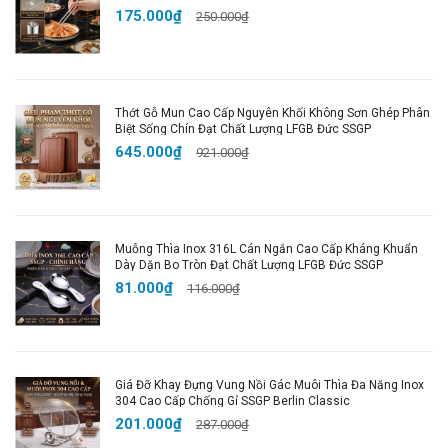
175.000₫
khi sử dụng.
250.000₫
Tiết Kiệm Thời Gian
: Cốc dễ dàng vệ sinh, không lo
bám bẩn hay bị mờ sau thời gian sử dụng.
🔥
Mua Ngay Để Trải Nghiệm Cốc Thủy Tinh Cao
Thớt Gỗ Mun Cao Cấp Nguyên Khối Không Sơn Ghép Phân
Biệt Sống Chín Đạt Chất Lượng LFGB Đức SSGP
Cấp, Sang Trọng và Tiện Lợi Cho Mỗi Ngày!
Sở
645.000₫
921.000₫
hữu
Cốc Thủy Tinh Borosilicat Cao Cấp
ngay hôm
nay để nâng tầm trải nghiệm uống nước, cafe hay
nước ép mỗi ngày!
Hashtags SEO
:
Muỗng Thìa Inox 316L Cán Ngắn Cao Cấp Kháng Khuẩn
Dày Dặn Bo Tròn Đạt Chất Lượng LFGB Đức SSGP
#CocThuyTinh #CocBorosilicat #CocChiuNhiet
81.000₫
116.000₫
#CocCafe #CocNuoCep #CocInox304 #CocCaoCap
#LyUongNuoc #CocUongCafe #DungCuUong
#Haudongshop #Hadungshop
Giá Đỡ Khay Đựng Vung Nồi Gác Muôi Thìa Đa Năng Inox
304 Cao Cấp Chống Gỉ SSGP Berlin Classic
201.000₫
287.000₫