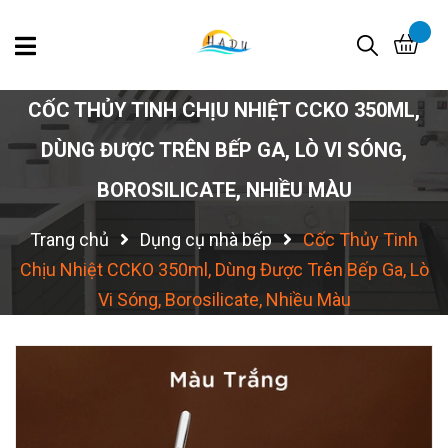
CỐC THỦY TINH CHỊU NHIỆT CCKO 350ML,
DÙNG ĐƯỢC TRÊN BẾP GA, LÒ VI SÓNG,
BOROSILICATE, NHIỀU MÀU
Trang chủ
Dụng cụ nhà bếp
Cốc Thủy Tinh
Chịu Nhiệt CCKO 350ml, Dùng Được Trên Bếp Ga, Lò
Vi Sóng, Borosilicate, Nhiều Màu