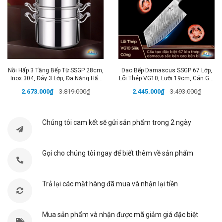
✔️
Độ Cứng Cao
: Không trầy xước, không bị ăn mòn,
giữ cốc đẹp như mới lâu dài.
✔️
Dễ Dàng Làm Sạch
: Mặt kính ít bám bẩn, dễ dàng
vệ sinh.
✔️
Tay Cầm Thông Minh
: Thiết kế tiện lợi, giúp bạn
Nồi Hấp 3 Tầng Bếp Từ SSGP 28cm,
Dao Bếp Damascus SSGP 67 Lớp,
cầm chắc chắn, thoải mái lâu dài mà không mỏi tay.
Inox 304, Đáy 3 Lớp, Đa Năng Hấp
Lõi Thép VG10, Lưỡi 19cm, Cán Gỗ,
✔️
Đa Năng
: Có thể sử dụng để uống
nước, cafe,
Xôi, Luộc Gà, Đạt Chất Lượng LFGB
Đạt Chất Lượng LFGB Đức
2.673.000₫
3.819.000₫
2.445.000₫
3.493.000₫
Đức
nước ép
hay dùng làm
ly ăn sáng
, nâng tầm trải
nghiệm mỗi ngày.
Chúng tôi cam kết sẽ gửi sản phẩm trong 2 ngày
Thông Số Chi Tiết:
📏
Kích thước
: 8,7cm x 9,3cm
Gọi cho chúng tôi ngay để biết thêm về sản phẩm
⚖
Trọng lượng
: 267g 350ml
🧪
Chất liệu
: Thủy tinh borosilicat + Inox 304 cao cấp
Trả lại các mặt hàng đã mua và nhận lại tiền
🎨
Màu sắc
: Xanh Lá, Cam, Trắng, Xanh Dương
📦
Đóng gói
: 1 chiếc cốc + bao bì bảo vệ
Mua sản phẩm và nhận được mã giảm giá đặc biệt
Lợi Ích Khi Sử Dụng: