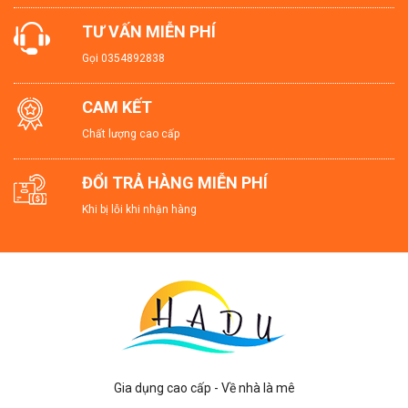
TƯ VẤN MIỄN PHÍ
Gọi
0354892838
CAM KẾT
Chất lượng cao cấp
ĐỔI TRẢ HÀNG MIỄN PHÍ
Khi bị lỗi khi nhận hàng
Gia dụng cao cấp - Về nhà là mê