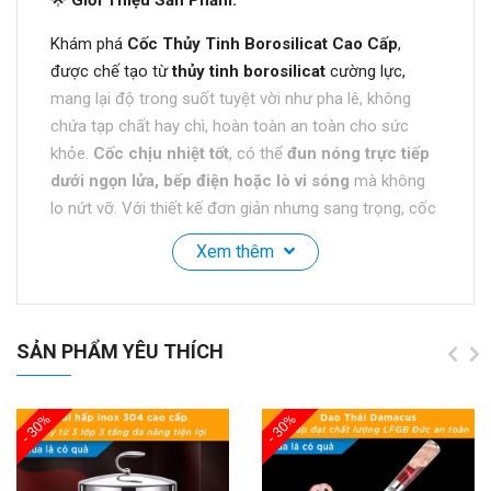
Khám phá
Cốc Thủy Tinh Borosilicat Cao Cấp
,
được chế tạo từ
thủy tinh borosilicat
cường lực,
mang lại độ trong suốt tuyệt vời như pha lê, không
chứa tạp chất hay chì, hoàn toàn an toàn cho sức
khỏe.
Cốc chịu nhiệt tốt
, có thể
đun nóng trực tiếp
dưới ngọn lửa, bếp điện hoặc lò vi sóng
mà không
lo nứt vỡ. Với thiết kế đơn giản nhưng sang trọng, cốc
thích hợp để thưởng thức
nước, cafe, nước ép
, và
Xem thêm
làm cho mỗi buổi sáng hay bữa uống thêm phần hấp
dẫn.
Tay cầm thông minh
giúp bạn dễ dàng sử dụng
cốc lâu dài mà không lo bị mỏi tay.
SẢN PHẨM YÊU THÍCH
Tính Năng Nổi Bật:
✔️
Chất Liệu Cao Cấp
:
Thủy tinh borosilicat
bền bỉ,
- 30%
- 30%
không chứa tạp chất, đảm bảo an toàn sức khỏe.
✔️
Chịu Nhiệt Tốt
: Có thể sử dụng trên
ngọn lửa, bếp
điện, và lò vi sóng
mà không lo nứt vỡ.