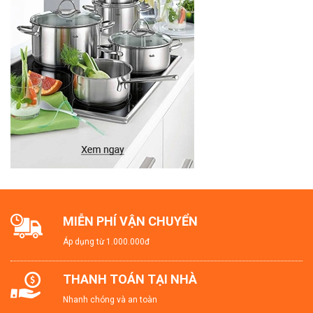
MIỄN PHÍ VẬN CHUYỂN
Áp dụng từ 1.000.000đ
THANH TOÁN TẠI NHÀ
Nhanh chóng và an toàn