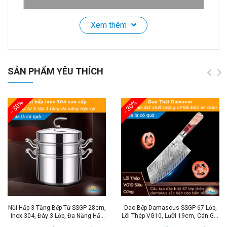
Xem thêm
Đồng Hồ Đếm Ngược Giờ Học Tập Thời Gian Nấu Ăn
Cao Cấp Nam Châm Hút SSGP
SẢN PHẨM YÊU THÍCH
✔️Tính năng - Lợi ích sản phẩm:
- 30%
- 30%
- Đồng hồ hẹn giờ điện tử chất liệu hợp kim nhôm cao
cấp sang trọng kháng khuẩn sạch sẽ dễ dàng vệ sinh.
- Âm lượng lớn lên tới 80-90dB
- Thời gian đổ chông dài tới 1 phút
- Khi hoạt động không gây tiếng ồn giúp bạn làm hiệu
quả tập trung hơn.
Nồi Hấp 3 Tầng Bếp Từ SSGP 28cm,
Dao Bếp Damascus SSGP 67 Lớp,
Inox 304, Đáy 3 Lớp, Đa Năng Hấp
- Đồng hồ hẹn giờ học tập và làm việc tập trung hơn
Lõi Thép VG10, Lưỡi 19cm, Cán Gỗ,
Xôi, Luộc Gà, Đạt Chất Lượng LFGB
Đạt Chất Lượng LFGB Đức