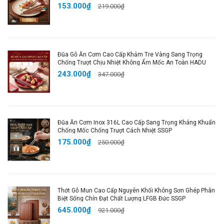
153.000₫
219.000₫
7,9 x 7,9 x 3cm nặng: 90g
🧪Chất liệu: Hợp kim nhôm + PP cao cấp
🎨 Màu sắc: Như hình
Đũa Gỗ Ăn Cơm Cao Cấp Khảm Tre Vàng Sang Trọng
Chống Trượt Chịu Nhiệt Không Ẩm Mốc An Toàn HADU
📦Đóng gói: Sản phẩm + bao bì đi kèm
243.000₫
347.000₫
💥 SHOP CAM KẾT:
- Không bán hàng kém chất lượng.
Đũa Ăn Cơm Inox 316L Cao Cấp Sang Trọng Kháng Khuẩn
Chống Mốc Chống Trượt Cách Nhiệt SSGP
- Hoàn tiền khi phát hiện không đúng như mô tả.
175.000₫
250.000₫
- Đổi trả hàng cho khách khi có lỗi từ nhà sản xuất, do
vận chuyển bị nứt vỡ.
- Hỗ trợ, chăm sóc sau bán hàng đến khi khách sử
Thớt Gỗ Mun Cao Cấp Nguyên Khối Không Sơn Ghép Phân
dụng sản phẩm hiệu quả tối ưu.
Biệt Sống Chín Đạt Chất Lượng LFGB Đức SSGP
645.000₫
921.000₫
#donghohengio #donghohengionauan