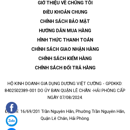
GIỚ THIỆU VỀ CHÚNG TÔI
ĐIỀU KHOẢN CHUNG
CHÍNH SÁCH BẢO MẬT
HƯỚNG DẪN MUA HÀNG
HÌNH THỨC THANH TOÁN
CHÍNH SÁCH GIAO NHẬN HÀNG
CHÍNH SÁCH KIỂM HÀNG
CHÍNH SÁCH ĐỔI TRẢ HÀNG
HỘ KINH DOANH GIA DỤNG DƯƠNG VIỆT CƯỜNG - GPDKKD:
8402502389-001 DO ỦY BAN QUẬN LÊ CHÂN -HẢI PHÒNG CẤP
NGÀY 07/08/2024.
Địa chỉ: 16/69/201 Trần Nguyên Hãn, Phường Trần Nguyên Hãn,
Quận Lê Chân, Hải Phòng.