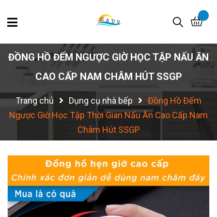
ĐỒNG HỒ ĐẾM NGƯỢC GIỜ HỌC TẬP NẤU ĂN
CAO CẤP NAM CHÂM HÚT SSGP
Trang chủ
Dụng cụ nhà bếp
Đồng Hồ Đếm
Ngược Giờ Học Tập Thời Gian Nấu Ăn Cao Cấp Nam
Châm Hút SSGP