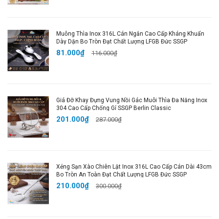
#donghohengiodemnguoc #donghohengiodeban
#hadu #haduongshop
Muỗng Thìa Inox 316L Cán Ngắn Cao Cấp Kháng Khuẩn
Dày Dặn Bo Tròn Đạt Chất Lượng LFGB Đức SSGP
81.000₫
116.000₫
Giá Đỡ Khay Đựng Vung Nồi Gác Muôi Thìa Đa Năng Inox
304 Cao Cấp Chống Gỉ SSGP Berlin Classic
201.000₫
287.000₫
Xẻng Sạn Xào Chiên Lật Inox 316L Cao Cấp Cán Dài 43cm
Bo Tròn An Toàn Đạt Chất Lượng LFGB Đức SSGP
210.000₫
300.000₫