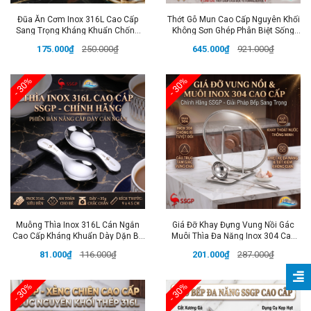
Đũa Ăn Cơm Inox 316L Cao Cấp
Thớt Gỗ Mun Cao Cấp Nguyên Khối
Sang Trọng Kháng Khuẩn Chống
Không Sơn Ghép Phân Biệt Sống
Mốc Chống Trượt Cách Nhiệt SSGP
Chín Đạt Chất Lượng LFGB Đức
175.000₫
250.000₫
645.000₫
921.000₫
SSGP
- 30%
- 30%
Muỗng Thìa Inox 316L Cán Ngắn
Giá Đỡ Khay Đựng Vung Nồi Gác
Cao Cấp Kháng Khuẩn Dày Dặn Bo
Muôi Thìa Đa Năng Inox 304 Cao
Tròn Đạt Chất Lượng LFGB Đức
Cấp Chống Gỉ SSGP Berlin Classic
81.000₫
116.000₫
201.000₫
287.000₫
SSGP
- 30%
- 30%