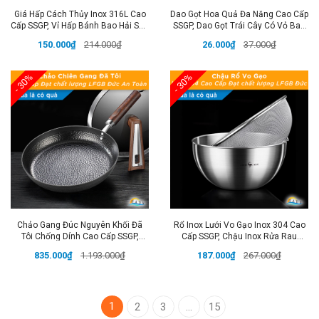
Giá Hấp Cách Thủy Inox 316L Cao
Dao Gọt Hoa Quả Đa Năng Cao Cấp
Cấp SSGP, Vỉ Hấp Bánh Bao Hải Sản
SSGP, Dao Gọt Trái Cây Có Vỏ Bao
Đa Năng Đạt Chất Lượng LFGB Đức
An Toàn Đạt Chất Lượng LFGB Đức
150.000₫
214.000₫
26.000₫
37.000₫
- 30%
- 30%
Chảo Gang Đúc Nguyên Khối Đã
Rổ Inox Lưới Vo Gạo Inox 304 Cao
Tôi Chống Dính Cao Cấp SSGP,
Cấp SSGP, Chậu Inox Rửa Rau
Chảo Chiên Rán Trứng Bít Tết Đạt
Kháng Khuẩn Đạt Chất Lượng LFGB
835.000₫
1.193.000₫
187.000₫
267.000₫
Chất Lượng LFGB Đức
Đức
1
2
3
...
15