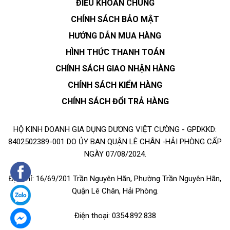
ĐIỀU KHOẢN CHUNG
CHÍNH SÁCH BẢO MẬT
HƯỚNG DẪN MUA HÀNG
HÌNH THỨC THANH TOÁN
CHÍNH SÁCH GIAO NHẬN HÀNG
CHÍNH SÁCH KIỂM HÀNG
CHÍNH SÁCH ĐỔI TRẢ HÀNG
HỘ KINH DOANH GIA DỤNG DƯƠNG VIỆT CƯỜNG - GPDKKD:
8402502389-001 DO ỦY BAN QUẬN LÊ CHÂN -HẢI PHÒNG CẤP
NGÀY 07/08/2024.
Địa chỉ: 16/69/201 Trần Nguyên Hãn, Phường Trần Nguyên Hãn,
Quận Lê Chân, Hải Phòng.
Điện thoại: 0354.892.838