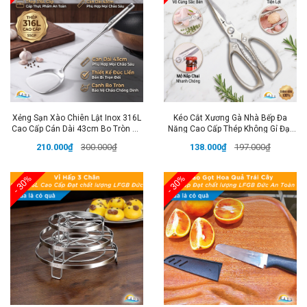
Xẻng Sạn Xào Chiên Lật Inox 316L
Kéo Cắt Xương Gà Nhà Bếp Đa
Cao Cấp Cán Dài 43cm Bo Tròn An
Năng Cao Cấp Thép Không Gỉ Đạt
Toàn Đạt Chất Lượng LFGB Đức
Chất Lượng LFGB Đức SSGP
210.000₫
300.000₫
138.000₫
197.000₫
SSGP
- 30%
- 30%