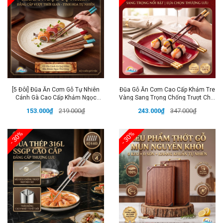
[5 Đôi] Đũa Ăn Cơm Gỗ Tự Nhiên
Đũa Gỗ Ăn Cơm Cao Cấp Khảm Tre
Cánh Gà Cao Cấp Khảm Ngọc
Vàng Sang Trọng Chống Trượt Chịu
Thạch Sang Trọng Chống Ẩm Mốc
Nhiệt Không Ẩm Mốc An Toàn
153.000₫
219.000₫
243.000₫
347.000₫
HADU
HADU
- 30%
- 30%