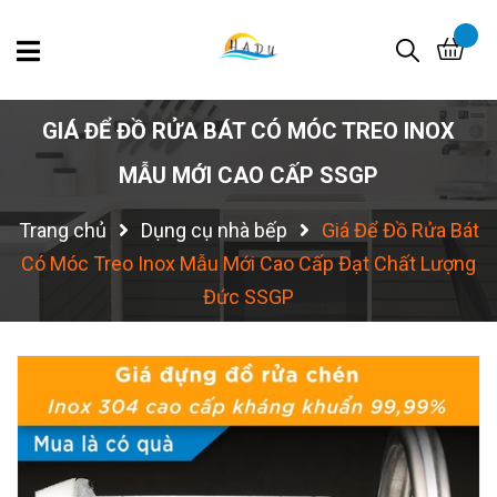
GIÁ ĐỂ ĐỒ RỬA BÁT CÓ MÓC TREO INOX
MẪU MỚI CAO CẤP SSGP
Trang chủ
Dụng cụ nhà bếp
Giá Để Đồ Rửa Bát
Có Móc Treo Inox Mẫu Mới Cao Cấp Đạt Chất Lượng
Đức SSGP