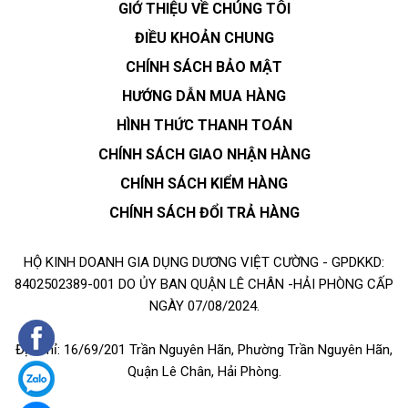
GIỚ THIỆU VỀ CHÚNG TÔI
ĐIỀU KHOẢN CHUNG
CHÍNH SÁCH BẢO MẬT
HƯỚNG DẪN MUA HÀNG
HÌNH THỨC THANH TOÁN
CHÍNH SÁCH GIAO NHẬN HÀNG
CHÍNH SÁCH KIỂM HÀNG
CHÍNH SÁCH ĐỔI TRẢ HÀNG
HỘ KINH DOANH GIA DỤNG DƯƠNG VIỆT CƯỜNG - GPDKKD:
8402502389-001 DO ỦY BAN QUẬN LÊ CHÂN -HẢI PHÒNG CẤP
NGÀY 07/08/2024.
Địa chỉ: 16/69/201 Trần Nguyên Hãn, Phường Trần Nguyên Hãn,
Quận Lê Chân, Hải Phòng.