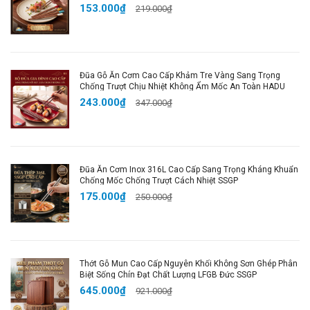
dụng sản phẩm hiệu quả tối ưu.
153.000₫
219.000₫
#giadedoruabat #giadedoruachen #giadungdo
#giadungdoruachen #giatreobonruabat #hadu
#haduongshop #SSGP
Đũa Gỗ Ăn Cơm Cao Cấp Khảm Tre Vàng Sang Trọng
Chống Trượt Chịu Nhiệt Không Ẩm Mốc An Toàn HADU
243.000₫
347.000₫
Đũa Ăn Cơm Inox 316L Cao Cấp Sang Trọng Kháng Khuẩn
Chống Mốc Chống Trượt Cách Nhiệt SSGP
175.000₫
250.000₫
Thớt Gỗ Mun Cao Cấp Nguyên Khối Không Sơn Ghép Phân
Biệt Sống Chín Đạt Chất Lượng LFGB Đức SSGP
645.000₫
921.000₫