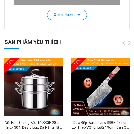
Xem thêm
Giá Để Đồ Rửa Bát Có Móc Treo Inox Mẫu Mới Cao
Cấp Đạt Chất Lượng Đức SSGP
SẢN PHẨM YÊU THÍCH
✔️Tính năng - Lợi ích sản phẩm:
- Giá đựng đồ inox 304 cao cấp dày dặn độ bền cao
- 30%
- 30%
an toàn với sức khỏe con người.
- Đảm bảo không hoen gỉ ố vàng sau thời gian dài sử
dụng.
- Giá đựng đồ rửa chén đa năng với nhiều mục đích
đựng khác nhau.
- Giá đựng đồ rửa chén inox 304 phù hợp với nhiều
loại vòi nước có kích thước khác nhau.
- Lắp đặt nhanh đơn giản với 3 bước chắc chắn không
Nồi Hấp 3 Tầng Bếp Từ SSGP 28cm,
Dao Bếp Damascus SSGP 67 Lớp,
Inox 304, Đáy 3 Lớp, Đa Năng Hấp
lỏng lẻo.
Lõi Thép VG10, Lưỡi 19cm, Cán Gỗ,
Xôi, Luộc Gà, Đạt Chất Lượng LFGB
Đạt Chất Lượng LFGB Đức