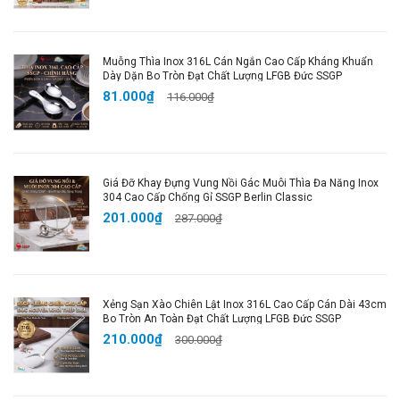
Muỗng Thìa Inox 316L Cán Ngắn Cao Cấp Kháng Khuẩn
Dày Dặn Bo Tròn Đạt Chất Lượng LFGB Đức SSGP
81.000₫
116.000₫
Giá Đỡ Khay Đựng Vung Nồi Gác Muôi Thìa Đa Năng Inox
304 Cao Cấp Chống Gỉ SSGP Berlin Classic
201.000₫
287.000₫
Xẻng Sạn Xào Chiên Lật Inox 316L Cao Cấp Cán Dài 43cm
Bo Tròn An Toàn Đạt Chất Lượng LFGB Đức SSGP
210.000₫
300.000₫