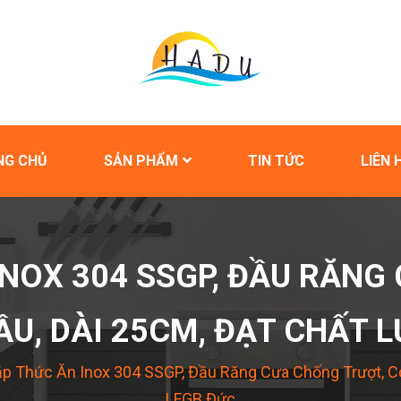
NG CHỦ
SẢN PHẨM
TIN TỨC
LIÊN 
INOX 304 SSGP, ĐẦU RĂNG
ẦU, DÀI 25CM, ĐẠT CHẤT 
p Thức Ăn Inox 304 SSGP, Đầu Răng Cưa Chống Trượt, Có
LFGB Đức