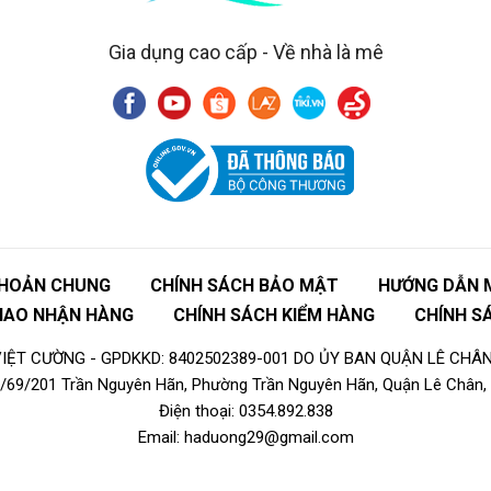
Gia dụng cao cấp - Về nhà là mê
KHOẢN CHUNG
CHÍNH SÁCH BẢO MẬT
HƯỚNG DẪN 
GIAO NHẬN HÀNG
CHÍNH SÁCH KIỂM HÀNG
CHÍNH S
ỆT CƯỜNG - GPDKKD: 8402502389-001 DO ỦY BAN QUẬN LÊ CHÂN
16/69/201 Trần Nguyên Hãn, Phường Trần Nguyên Hãn, Quận Lê Chân, 
Điện thoại: 0354.892.838
Email: haduong29@gmail.com