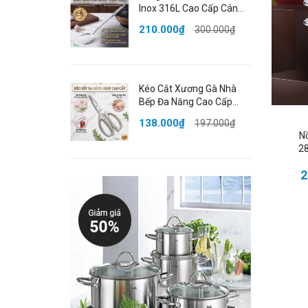
Inox 316L Cao Cấp Cán
Dài 43cm Bo Tròn An
✔️
210.000₫
300.000₫
Toàn Đạt Chất Lượng
✔️
LFGB Đức SSGP
✔️
✔️
Kéo Cắt Xương Gà Nhà
✔️
Bếp Đa Năng Cao Cấp
✔️
Thép Không Gỉ Đạt Chất
138.000₫
197.000₫
Lượng LFGB Đức SSGP
T
N
28
📏
2
⚖
🧪
C
🎨
📦
L
✅