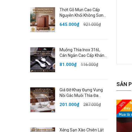
Thớt Gỗ Mun Cao Cấp
Nguyên Khối Không Sơn
Ghép Phân Biệt Sống
645.000₫
921.000₫
Chín Đạt Chất Lượng
LFGB Đức SSGP
Muỗng Thìa Inox 316L
Cán Ngắn Cao Cấp Kháng
Khuẩn Dày Dặn Bo Tròn
81.000₫
116.000₫
Đạt Chất Lượng LFGB Đức
K
SSGP
C
SẢN P
Giá Đỡ Khay Đựng Vung
🌟
Nồi Gác Muôi Thìa Đa
Năng Inox 304 Cao Cấp
Kh
- 30%
201.000₫
287.000₫
Chống Gỉ SSGP Berlin
ăn.
Classic
cưa
T
Xẻng Sạn Xào Chiên Lật