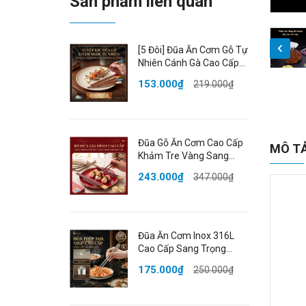
Sản phẩm liên quan
[5 Đôi] Đũa Ăn Cơm Gỗ Tự
Nhiên Cánh Gà Cao Cấp
Khảm Ngọc Thạch Sang
153.000₫
219.000₫
Trọng Chống Ẩm Mốc
HADU
Đũa Gỗ Ăn Cơm Cao Cấp
MÔ T
Khảm Tre Vàng Sang
Trọng Chống Trượt Chịu
243.000₫
347.000₫
Nhiệt Không Ẩm Mốc An
Toàn HADU
Đũa Ăn Cơm Inox 316L
Cao Cấp Sang Trọng
Kháng Khuẩn Chống Mốc
175.000₫
250.000₫
Chống Trượt Cách Nhiệt
SSGP