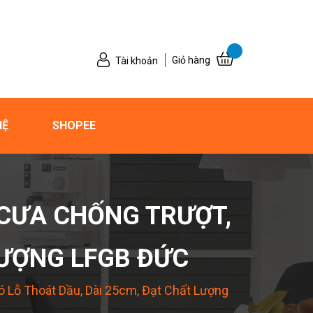
Giỏ hàng
Tài khoản
HỆ
SHOPEE
 CƯA CHỐNG TRƯỢT,
LƯỢNG LFGB ĐỨC
 Lỗ Thoát Dầu, Dài 25cm, Đạt Chất Lượng