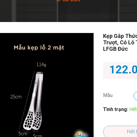
Kẹp Gắp Thức
Trượt, Có Lỗ
LFGB Đức
122.
Mẫu
Tình trạng:
Hết
Hết 