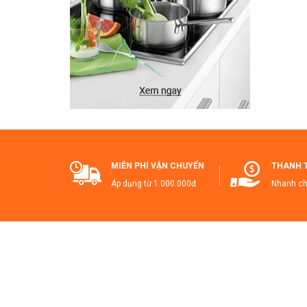
✅
✅
✅
T
🔥
🔥
🔥
🎯
MIỄN PHÍ VẬN CHUYỂN
THANH 
bạn
Áp dụng từ 1.000.000đ
Nhanh ch
H
#K
#K