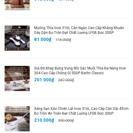
Chất Lượng Cao Cấp
: Được làm từ hợp kim kẽm
cao cấp, đảm bảo độ bền lâu dài.
Tiết Kiệm Thời Gian và Công Sức
: Tách hạt nhanh
chóng, giúp bạn tận hưởng món ăn yêu thích mà
Muỗng Thìa Inox 316L Cán Ngắn Cao Cấp Kháng Khuẩn
không lo tốn thời gian.
Dày Dặn Bo Tròn Đạt Chất Lượng LFGB Đức SSGP
Thiết Kế Tiện Lợi và Thoải Mái
: Tay cầm công thái
81.000₫
116.000₫
học giúp bạn dễ dàng sử dụng dụng cụ mà không lo
đau tay.
👉
Mua Ngay Để Trải Nghiệm Sự Tiện Lợi và Chất
Giá Đỡ Khay Đựng Vung Nồi Gác Muôi Thìa Đa Năng Inox
Lượng Của Dụng Cụ Kẹp Tách Hạt Cao Cấp!
304 Cao Cấp Chống Gỉ SSGP Berlin Classic
201.000₫
287.000₫
Hashtags SEO Google Shopping:
#DụngCụKẹpTáchHạt #KẹpHạtÓcChó
#KẹpHạtHạnhNhân #KẹpHạtMacca #DụngCụTáchHạt
Xẻng Sạn Xào Chiên Lật Inox 316L Cao Cấp Cán Dài 43cm
#KẹpHạtCaoCấp #DụngCụBếp #DụngCụTáchHạt
Bo Tròn An Toàn Đạt Chất Lượng LFGB Đức SSGP
#KẹpTáchHạtHiệuQuả #DụngCụBếpTiệnLợi
210.000₫
300.000₫