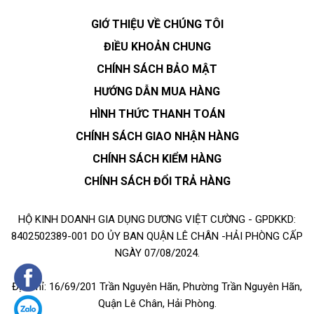
GIỚ THIỆU VỀ CHÚNG TÔI
ĐIỀU KHOẢN CHUNG
CHÍNH SÁCH BẢO MẬT
HƯỚNG DẪN MUA HÀNG
HÌNH THỨC THANH TOÁN
CHÍNH SÁCH GIAO NHẬN HÀNG
CHÍNH SÁCH KIỂM HÀNG
CHÍNH SÁCH ĐỔI TRẢ HÀNG
HỘ KINH DOANH GIA DỤNG DƯƠNG VIỆT CƯỜNG - GPDKKD:
8402502389-001 DO ỦY BAN QUẬN LÊ CHÂN -HẢI PHÒNG CẤP
NGÀY 07/08/2024.
Địa chỉ: 16/69/201 Trần Nguyên Hãn, Phường Trần Nguyên Hãn,
Quận Lê Chân, Hải Phòng.