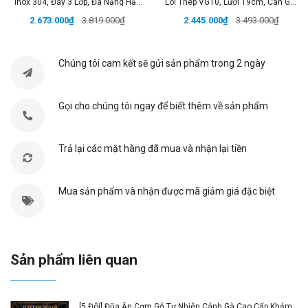
Inox 304, Đáy 3 Lớp, Đa Năng Hấp
Lõi Thép VG10, Lưỡi 19cm, Cán Gỗ,
Xôi, Luộc Gà, Đạt Chất Lượng LFGB
Đạt Chất Lượng LFGB Đức
2.673.000₫
3.819.000₫
2.445.000₫
3.493.000₫
Đức
✔️ Tính Năng Nổi Bật:
Chất Liệu Hợp Kim Kẽm Cao Cấp
: Bền bỉ, an toàn,
Chúng tôi cam kết sẽ gửi sản phẩm trong 2 ngày
không gây hại cho sức khỏe.
Tay Cầm Công Thái Học
: Được thiết kế dày tới
2cm, mang lại cảm giác thoải mái khi cầm nắm,
Gọi cho chúng tôi ngay để biết thêm về sản phẩm
không lo mỏi tay.
Thiết Kế Rãnh Kẹp Hình Phễu
: Phù hợp với nhiều
Trả lại các mặt hàng đã mua và nhận lại tiền
loại hạt, từ
1,5cm đến 4cm
, giúp bạn tách hạt
nhanh chóng mà không làm vỡ nhân.
Tách Hạt Hiệu Quả
: Kẹp nhanh chóng và sạch sẽ,
Mua sản phẩm và nhận được mã giảm giá đặc biệt
giúp nhân hạt nguyên vẹn, không bị vỡ hay rơi lung
tung.
Tiết Kiệm Thời Gian
: Quá trình tách hạt nhanh
Sản phẩm liên quan
chóng, tiết kiệm công sức và thời gian.
🌈 Thông Số Sản Phẩm:
[5 Đôi] Đũa Ăn Cơm Gỗ Tự Nhiên Cánh Gà Cao Cấp Khảm