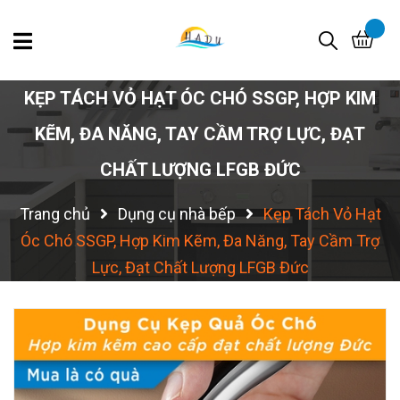
KẸP TÁCH VỎ HẠT ÓC CHÓ SSGP, HỢP KIM
KẼM, ĐA NĂNG, TAY CẦM TRỢ LỰC, ĐẠT
CHẤT LƯỢNG LFGB ĐỨC
Trang chủ
Dụng cụ nhà bếp
Kẹp Tách Vỏ Hạt
Óc Chó SSGP, Hợp Kim Kẽm, Đa Năng, Tay Cầm Trợ
Lực, Đạt Chất Lượng LFGB Đức