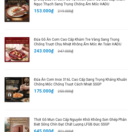
Ngọc Thạch Sang Trọng Chống Ẩm Mốc HADU
Kích thước
: Xem chi tiết trong hình ảnh
153.000₫
219.000₫
Trọng lượng
: 311 g
Chất liệu
: Hợp kim kẽm cao cấp
Màu sắc
: Trắng xám
Đóng gói
: 5 đôi đũa + hộp bảo vệ
Đũa Gỗ Ăn Cơm Cao Cấp Khảm Tre Vàng Sang Trọng
Chống Trượt Chịu Nhiệt Không Ẩm Mốc An Toàn HADU
243.000₫
347.000₫
💡 Lợi Ích Khi Sử Dụng:
Tiết Kiệm Thời Gian và Công Sức
: Tách hạt nhanh
chóng mà không lo làm vỡ nhân.
Đũa Ăn Cơm Inox 316L Cao Cấp Sang Trọng Kháng Khuẩn
An Toàn và Bền Bỉ
: Chất liệu hợp kim kẽm cao cấp,
Chống Mốc Chống Trượt Cách Nhiệt SSGP
an toàn cho sức khỏe, bền bỉ với thời gian.
175.000₫
250.000₫
Dễ Dàng Vệ Sinh
: Dụng cụ dễ dàng làm sạch sau
khi sử dụng, tiết kiệm thời gian dọn dẹp.
Thớt Gỗ Mun Cao Cấp Nguyên Khối Không Sơn Ghép Phân
🔥 Tại Sao Bạn Nên Mua Ngay Hôm Nay?
Biệt Sống Chín Đạt Chất Lượng LFGB Đức SSGP
645.000₫
921.000₫