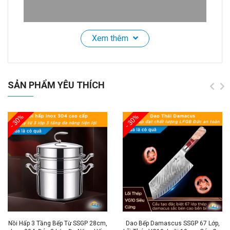
Xem thêm
Kẹp Tách Vỏ Hạt Óc Chó SSGP, Hợp Kim Kẽm, Đa
Năng, Tay Cầm Trợ Lực, Đạt Chất Lượng LFGB
SẢN PHẨM YÊU THÍCH
Đức
🌟
Giới Thiệu Sản Phẩm:
- 30%
- 30%
Khám phá
Dụng Cụ Kẹp Tách Hạt Cao Cấp
– công
cụ hoàn hảo giúp bạn tách hạt nhanh chóng và hiệu
quả mà không làm vỡ nhân. Với
thiết kế rãnh kẹp
hình phễu
, dụng cụ này phù hợp với nhiều loại hạt
như
óc chó
,
hạnh nhân
,
hồ đào
, và
macca
.
Tay cầm
công thái học
với độ dày lên tới
2cm
mang đến cảm
giác thoải mái khi sử dụng, giúp bạn tách hạt mà
không mất nhiều công sức.
Nồi Hấp 3 Tầng Bếp Từ SSGP 28cm,
Dao Bếp Damascus SSGP 67 Lớp,