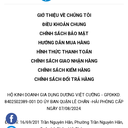
GIỚ THIỆU VỀ CHÚNG TÔI
ĐIỀU KHOẢN CHUNG
CHÍNH SÁCH BẢO MẬT
HƯỚNG DẪN MUA HÀNG
HÌNH THỨC THANH TOÁN
CHÍNH SÁCH GIAO NHẬN HÀNG
CHÍNH SÁCH KIỂM HÀNG
CHÍNH SÁCH ĐỔI TRẢ HÀNG
HỘ KINH DOANH GIA DỤNG DƯƠNG VIỆT CƯỜNG - GPDKKD:
8402502389-001 DO ỦY BAN QUẬN LÊ CHÂN -HẢI PHÒNG CẤP
NGÀY 07/08/2024.
Địa chỉ: 16/69/201 Trần Nguyên Hãn, Phường Trần Nguyên Hãn,