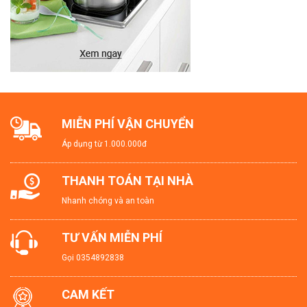
MIỄN PHÍ VẬN CHUYỂN
Áp dụng từ 1.000.000đ
THANH TOÁN TẠI NHÀ
Nhanh chóng và an toàn
TƯ VẤN MIỄN PHÍ
Gọi
0354892838
CAM KẾT