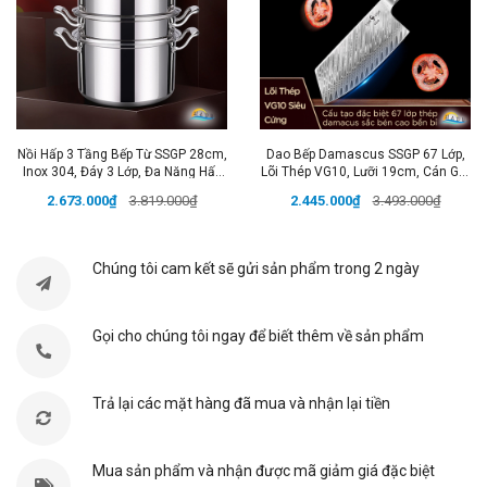
tre và 36% cotton
mang lại sự mềm mại, thấm hút
tốt, không gây kích ứng da. Khăn có kích
thước
24x76cm
, phù hợp sử dụng hàng ngày sau khi
rửa mặt, tẩy trang hoặc trong các buổi tập thể dục.
Khăn được thiết kế đặc biệt với khả năng kháng khuẩn,
Nồi Hấp 3 Tầng Bếp Từ SSGP 28cm,
Dao Bếp Damascus SSGP 67 Lớp,
giúp bảo vệ sức khỏe và mang lại cảm giác sạch sẽ,
Inox 304, Đáy 3 Lớp, Đa Năng Hấp
Lõi Thép VG10, Lưỡi 19cm, Cán Gỗ,
dễ chịu.
Màu sắc đa dạng
: Hồng nhạt, Nâu nhạt,
Xôi, Luộc Gà, Đạt Chất Lượng LFGB
Đạt Chất Lượng LFGB Đức
2.673.000₫
3.819.000₫
2.445.000₫
3.493.000₫
Đức
Xanh, Xám, cho bạn nhiều lựa chọn phù hợp với phong
cách cá nhân.
Chúng tôi cam kết sẽ gửi sản phẩm trong 2 ngày
Tính Năng Nổi Bật:
✔️
Chất Liệu Cao Cấp
: 64% sợi tre và 36% cotton,
Gọi cho chúng tôi ngay để biết thêm về sản phẩm
siêu mềm mại, kháng khuẩn và thấm hút tốt.
✔️
Kháng Khuẩn
: Giúp bảo vệ làn da khỏi vi khuẩn, an
Trả lại các mặt hàng đã mua và nhận lại tiền
toàn sử dụng cho cả da nhạy cảm.
✔️
Mềm Mại và Thấm Hút Tốt
: Đảm bảo cảm giác dễ
chịu khi sử dụng, làm sạch hiệu quả.
Mua sản phẩm và nhận được mã giảm giá đặc biệt