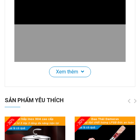
Xem thêm
Khăn Mặt Cotton Sợi Tre HADU Kháng Khuẩn, Siêu
Mềm Mại, Thấm Hút Tốt, 24x76cm, Nhiều Màu
SẢN PHẨM YÊU THÍCH
🌟
Giới Thiệu Sản Phẩm:
- 30%
- 30%
Khám phá
Khăn Mặt Cao Cấp Cotton Sợi Tre
với
công nghệ
kháng khuẩn
vượt trội, giúp bảo vệ làn da
của bạn mỗi ngày.
Chất liệu cao cấp
gồm
64% sợi