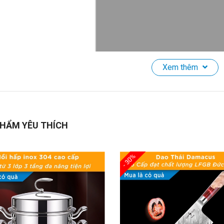
Xem thêm
 Chiên Ngập Dầu Mini Kiểu Nhật Bản Luộc Gà Bếp Từ 3 Đáy 16cm
ính năng - Lợi ích sản phẩm:
HẨM YÊU THÍCH
ồi luộc gà bếp từ 3 đáy từ inox 304 cao cấp dày dặn độ bền cao an 
hân nồi luộc gà bếp từ 3 đáy cấu tạo đặc biệt với 3 lớp giúp truyền 
ồi luộc gà bếp từ 3 đáy từ là sản phẩm cao cấp đẹp mắt bền bỉ bởi 
- 30%
ỉ.
ồi luộc gà bếp từ phù hợp với nhiều loại bếp khác nhau: Bếp gas, bếp t
ắp nồi luộc gà bếp từ cấu tạo từ kính cường lực toàn phần trong suốt
ay cầm chống bỏng êm ái thoải mái.
hiết kế hiện đại cao cấp tạo lên nồi luộc gà bếp từ 3 đáy inox 304