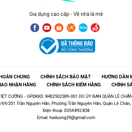
Gia dụng cao cấp - Về nhà là mê
KHOẢN CHUNG
CHÍNH SÁCH BẢO MẬT
HƯỚNG DẪN 
GIAO NHẬN HÀNG
CHÍNH SÁCH KIỂM HÀNG
CHÍNH S
ỆT CƯỜNG - GPDKKD: 8402502389-001 DO ỦY BAN QUẬN LÊ CHÂN
16/69/201 Trần Nguyên Hãn, Phường Trần Nguyên Hãn, Quận Lê Chân, 
Điện thoại: 0354.892.838
Email: haduong29@gmail.com