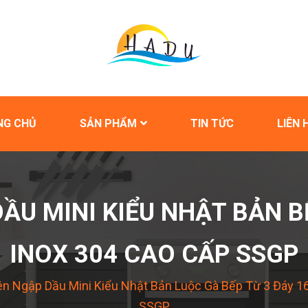
NG CHỦ
SẢN PHẨM
TIN TỨC
LIÊN 
DẦU MINI KIỂU NHẬT BẢN B
INOX 304 CAO CẤP SSGP
ên Ngập Dầu Mini Kiểu Nhật Bản Luộc Gà Bếp Từ 3 Đáy 
SSGP