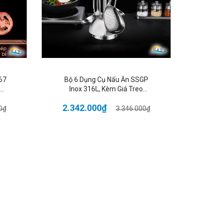
67
Bộ 6 Dụng Cụ Nấu Ăn SSGP
Nồi 
Inox 316L, Kèm Giá Treo
SSG
Xoay, Tay Cầm Cách Nhiệt,
Đáy
2.342.000₫
2.2
Đạt Chất Lượng LFGB Đức
0₫
3.346.000₫
t vỡ.
quả tối ưu.
iluocgabeptu3day #noichienkhoaitay #hadu