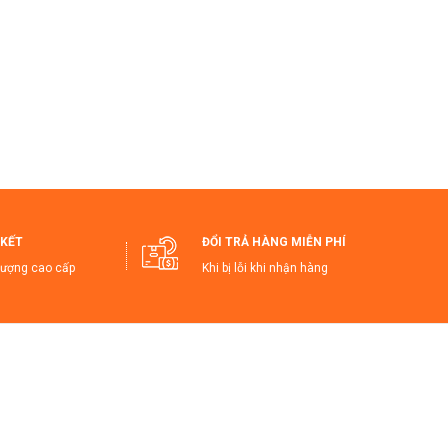
KẾT
ĐỔI TRẢ HÀNG MIỄN PHÍ
lượng cao cấp
Khi bị lỗi khi nhận hàng