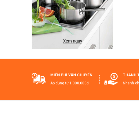
MIỄN PHÍ VẬN CHUYỂN
THANH 
Áp dụng từ 1.000.000đ
Nhanh ch