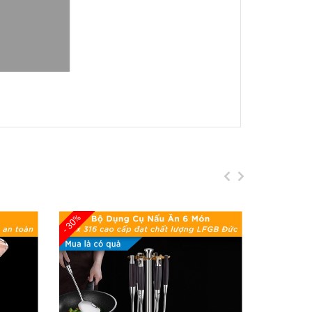
 Inox 304 Cao Cấp Đạt Chất Lượng Đức SSGP
toàn với sức khỏe con người.
nhiệt nhanh đồng đều ổn định.
công đoàn rèn thủ công với hàng ngàn nhát búa
- 30%
- 30%
ừ, bếp điện, bếp gốm điện,...
 tinh tế sang trọng.
 cao cấp như một tác phẩm nghệ thuật không còn