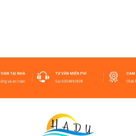
TOÁN TẠI NHÀ
TƯ VẤN MIỄN PHÍ
CAM 
óng và an toàn
Gọi
0354892838
Chất 