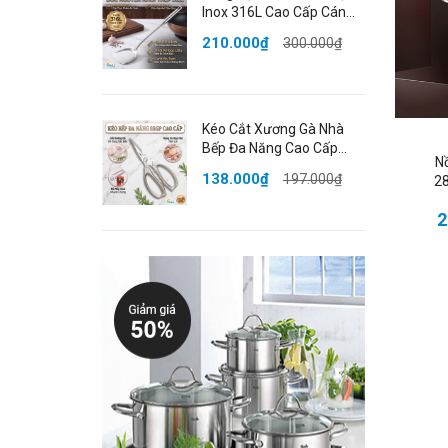
Inox 316L Cao Cấp Cán
là 
Dài 43cm Bo Tròn An
🌈T
210.000₫
300.000₫
Toàn Đạt Chất Lượng
📏K
LFGB Đức SSGP
16 
⚖ T
Kéo Cắt Xương Gà Nhà
🧪C
Bếp Đa Năng Cao Cấp
N
🎨 
Thép Không Gỉ Đạt Chất
138.000₫
197.000₫
28
Lượng LFGB Đức SSGP
📦Đ
💥
2
- K
- H
- Đ
- H
#no
#h