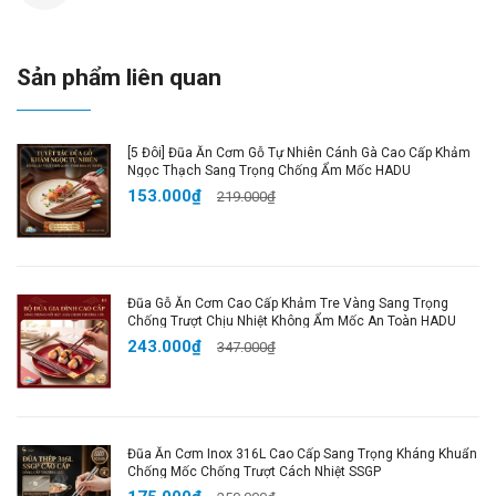
toàn khi sử dụng.
✔️ Tương Thích Mọi Loại Bếp: Dùng được trên bếp ga,
bếp từ, bếp hồng ngoại, bếp gốm điện, tiện lợi cho mọi
Sản phẩm liên quan
gia đình.
🌟 THÔNG SỐ CHI TIẾT:
[5 Đôi] Đũa Ăn Cơm Gỗ Tự Nhiên Cánh Gà Cao Cấp Khảm
Ngọc Thạch Sang Trọng Chống Ẩm Mốc HADU
📏 Loại 18cm: 18 x 37 x 9,5cm | ⚖ Trọng lượng: 860g |
153.000₫
219.000₫
Dung tích: 1,97L
📏 Loại 20cm: 20 x 39,5 x 9,5cm | ⚖ Trọng lượng:
1150g | Dung tích: 2,5L
🧪 Chất liệu: Gốm titan nhập khẩu Đức + Tay cầm thép
Đũa Gỗ Ăn Cơm Cao Cấp Khảm Tre Vàng Sang Trọng
không gỉ
Chống Trượt Chịu Nhiệt Không Ẩm Mốc An Toàn HADU
🎨 Màu sắc: Trắng sang trọng
243.000₫
347.000₫
📦 Đóng gói: 1 x Nồi Gốm Titan + Bao bì bảo vệ
🔥 LỢI ÍCH KHI SỬ DỤNG:
✔️ An Toàn Tuyệt Đối: Đạt tiêu chuẩn LFGB Đức,
Đũa Ăn Cơm Inox 316L Cao Cấp Sang Trọng Kháng Khuẩn
Chống Mốc Chống Trượt Cách Nhiệt SSGP
không chứa hóa chất độc hại.