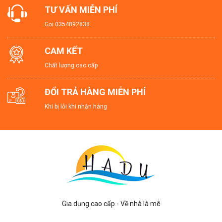
TƯ VẤN MIỄN PHÍ
Gọi
0354892838
CAM KẾT
Chất lượng cao cấp
ĐỔI TRẢ HÀNG MIỄN PHÍ
Khi bị lỗi khi nhận hàng
Gia dụng cao cấp - Về nhà là mê