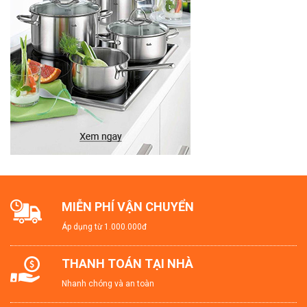
MIỄN PHÍ VẬN CHUYỂN
Áp dụng từ 1.000.000đ
THANH TOÁN TẠI NHÀ
Nhanh chóng và an toàn