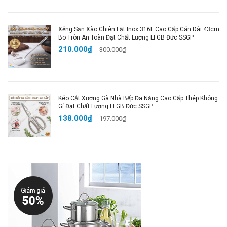
Chống Dính Bếp Từ Cao Cấp – trợ thủ đắc lực giúp
bạn nấu ăn ngon, nhanh chóng và tiết kiệm thời gian!
Xẻng Sạn Xào Chiên Lật Inox 316L Cao Cấp Cán Dài 43cm
Bo Tròn An Toàn Đạt Chất Lượng LFGB Đức SSGP
🔖 Hashtags SEO:
210.000₫
300.000₫
#NồiGốmTitan #NồiChốngDính #BếpTừ
#DụngCụNhàBếp #NồiCaoCấp #ChốngDínhCeramic
#GốmTitan #BếpHiệnĐại #DụngCụNấuĂn #Nồi18cm
#Nồi20cm #BếpSạch #ChốngTrầyXước #TiệnLợi
Kéo Cắt Xương Gà Nhà Bếp Đa Năng Cao Cấp Thép Không
#AnToànSứcKhỏe
Gỉ Đạt Chất Lượng LFGB Đức SSGP
138.000₫
197.000₫