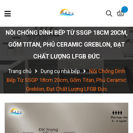
NỒI CHỐNG DÍNH BẾP TỪ SSGP 18CM 20CM,
GỐM TITAN, PHỦ CERAMIC GREBLON, ĐẠT
CHẤT LƯỢNG LFGB ĐỨC
Trang chủ
Dụng cụ nhà bếp
Nồi Chống Dính
Bếp Từ SSGP 18cm 20cm, Gốm Titan, Phủ Ceramic
Greblon, Đạt Chất Lượng LFGB Đức