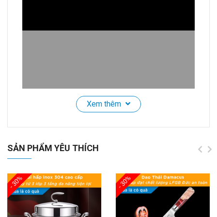
Xem thêm
Nồi Chống Dính Bếp Từ SSGP 18cm 20cm, Gốm
Titan, Phủ Ceramic Greblon, Đạt Chất Lượng LFGB
SẢN PHẨM YÊU THÍCH
Đức
- 30%
- 30%
🔥 Nâng Tầm Trải Nghiệm Nấu Nướng Với Nồi Gốm
Titan Chống Dính Cao Cấp! 🔥
Bạn đang tìm kiếm một chiếc nồi vừa bền bỉ, an toàn