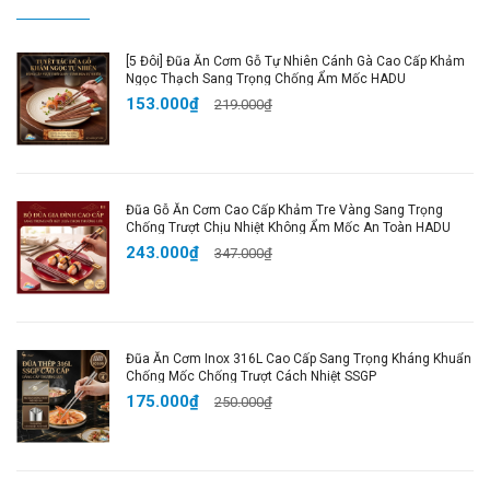
#muonginoxancom #hadu #haduongshop
[5 Đôi] Đũa Ăn Cơm Gỗ Tự Nhiên Cánh Gà Cao Cấp Khảm
Ngọc Thạch Sang Trọng Chống Ẩm Mốc HADU
153.000₫
219.000₫
Đũa Gỗ Ăn Cơm Cao Cấp Khảm Tre Vàng Sang Trọng
Chống Trượt Chịu Nhiệt Không Ẩm Mốc An Toàn HADU
243.000₫
347.000₫
Đũa Ăn Cơm Inox 316L Cao Cấp Sang Trọng Kháng Khuẩn
Chống Mốc Chống Trượt Cách Nhiệt SSGP
175.000₫
250.000₫