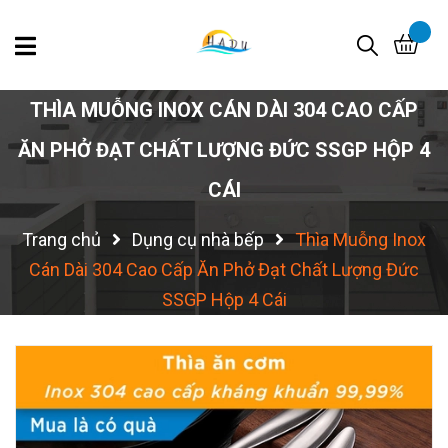
THÌA MUỖNG INOX CÁN DÀI 304 CAO CẤP
ĂN PHỞ ĐẠT CHẤT LƯỢNG ĐỨC SSGP HỘP 4
CÁI
Trang chủ
Dụng cụ nhà bếp
Thìa Muỗng Inox
Cán Dài 304 Cao Cấp Ăn Phở Đạt Chất Lượng Đức
SSGP Hộp 4 Cái