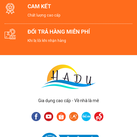
CAM KẾT
Chất lượng cao cấp
ĐỔI TRẢ HÀNG MIỄN PHÍ
Khi bị lỗi khi nhận hàng
Gia dụng cao cấp - Về nhà là mê