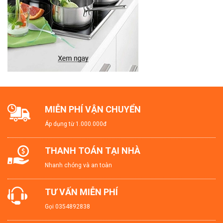
MIỄN PHÍ VẬN CHUYỂN
Áp dụng từ 1.000.000đ
THANH TOÁN TẠI NHÀ
Nhanh chóng và an toàn
TƯ VẤN MIỄN PHÍ
Gọi
0354892838