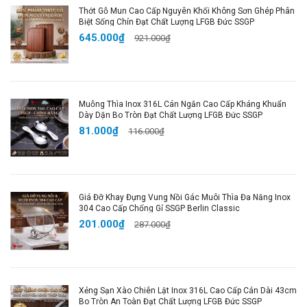
Thớt Gỗ Mun Cao Cấp Nguyên Khối Không Sơn Ghép Phân
Biệt Sống Chín Đạt Chất Lượng LFGB Đức SSGP
645.000₫
921.000₫
Muỗng Thìa Inox 316L Cán Ngắn Cao Cấp Kháng Khuẩn
Dày Dặn Bo Tròn Đạt Chất Lượng LFGB Đức SSGP
81.000₫
116.000₫
Giá Đỡ Khay Đựng Vung Nồi Gác Muôi Thìa Đa Năng Inox
304 Cao Cấp Chống Gỉ SSGP Berlin Classic
201.000₫
287.000₫
Xẻng Sạn Xào Chiên Lật Inox 316L Cao Cấp Cán Dài 43cm
Bo Tròn An Toàn Đạt Chất Lượng LFGB Đức SSGP