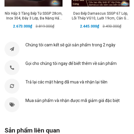
⚖ Trọng lượng: 36g
🎨Màu sắc: Trắng bạc
Nồi Hấp 3 Tầng Bếp Từ SSGP 28cm,
Dao Bếp Damascus SSGP 67 Lớp,
Inox 304, Đáy 3 Lớp, Đa Năng Hấp
Lõi Thép VG10, Lưỡi 19cm, Cán Gỗ,
Xôi, Luộc Gà, Đạt Chất Lượng LFGB
Đạt Chất Lượng LFGB Đức
🌀Phạm vi ứng dụng: ăn cơm, ăn phở,...
2.673.000₫
3.819.000₫
2.445.000₫
3.493.000₫
Đức
💥 SHOP CAM KẾT:
Chúng tôi cam kết sẽ gửi sản phẩm trong 2 ngày
- Không bán hàng kém chất lượng.
- Hoàn tiền khi phát hiện không đúng như mô tả.
Gọi cho chúng tôi ngay để biết thêm về sản phẩm
- Đổi trả hàng cho khách khi có lỗi từ nhà sản xuất, do
vận chuyển bị nứt vỡ.
Trả lại các mặt hàng đã mua và nhận lại tiền
- Hỗ trợ, chăm sóc sau bán hàng đến khi khách sử
dụng sản phẩm hiệu quả tối ưu.
Mua sản phẩm và nhận được mã giảm giá đặc biệt
#thia #thiainox #thiainox304#thiainoxcaocap
#thiainoxcaocap304 #muonginox
#muonginoxcaocap #muonginox304 #thiainoxcandai
Sản phẩm liên quan