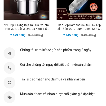
✔️ Gia công tinh xảo: Các góc cạnh được bo tròn mịn
màng, bề mặt đánh bóng sạch sẽ giúp chống bám
bẩn hiệu quả.
🌟 Thông Số Chi Tiết:
Nồi Hấp 3 Tầng Bếp Từ SSGP 28cm,
Dao Bếp Damascus SSGP 67 Lớp,
Inox 304, Đáy 3 Lớp, Đa Năng Hấp
Lõi Thép VG10, Lưỡi 19cm, Cán Gỗ,
Thương hiệu: SSGP
Xôi, Luộc Gà, Đạt Chất Lượng LFGB
Đạt Chất Lượng LFGB Đức
2.673.000₫
3.819.000₫
2.445.000₫
3.493.000₫
📏Kích thước:
Đức
Xẻng nấu ăn: Chiều dài tổng 37cm x Chiều rộng miệng
xẻng 9.5cm (Chiều dài tay cầm 28.5cm).
Chúng tôi cam kết sẽ gửi sản phẩm trong 2 ngày
Muôi múc canh: Chiều dài tổng 35cm x Chiều rộng
miệng muôi 9.7cm (Chiều dài tay cầm 28.5cm).
Gọi cho chúng tôi ngay để biết thêm về sản phẩm
⚖Trọng lượng: Xẻng nấu ăn (177g) | Muôi múc canh
(193g).
🧪Chất liệu: Phần đầu tiếp xúc thực phẩm làm từ Inox
Trả lại các mặt hàng đã mua và nhận lại tiền
316L, Tay cầm làm từ Inox 304 cao cấp.
🎨Màu sắc: Bạc sáng bóng đặc trưng của Inox cao
Mua sản phẩm và nhận được mã giảm giá đặc biệt
cấp.
📦Đóng gói: Sản phẩm + Bao bì bảo vệ.