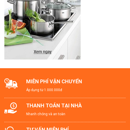
MIỄN PHÍ VẬN CHUYỂN
Áp dụng từ 1.000.000đ
THANH TOÁN TẠI NHÀ
Nhanh chóng và an toàn
TƯ VẤN MIỄN PHÍ