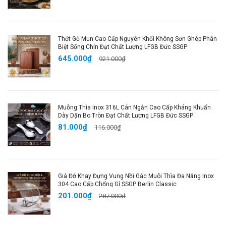
sang trọng - một khoản đầu tư vô cùng xứng đáng
cho gian bếp gia đình.
Thớt Gỗ Mun Cao Cấp Nguyên Khối Không Sơn Ghép Phân
🌟 Mua Ngay Để Tận Hưởng Trải Nghiệm Nấu Nướng
Biệt Sống Chín Đạt Chất Lượng LFGB Đức SSGP
Mới Mẻ!
645.000₫
921.000₫
Sở hữu ngay bộ dụng cụ nhà bếp SSGP để biến mỗi
bữa nấu ăn thành một niềm vui. Đặc biệt, chương trình
"Mua là có quà" đang diễn ra, nhanh tay thêm vào giỏ
hàng ngay hôm nay!
Muỗng Thìa Inox 316L Cán Ngắn Cao Cấp Kháng Khuẩn
Dày Dặn Bo Tròn Đạt Chất Lượng LFGB Đức SSGP
81.000₫
116.000₫
Hashtags SEO:
#hadu #haduongshop #SSGP #xengnauan
#muoimuccanh #xenginox316l #muoiinox316l
#dungcunhabep #dobepcaocap #xengxao
Giá Đỡ Khay Đựng Vung Nồi Gác Muôi Thìa Đa Năng Inox
#vamuccanh #dungcunauan #shopeevn #freeship
304 Cao Cấp Chống Gỉ SSGP Berlin Classic
#hoanxu
201.000₫
287.000₫