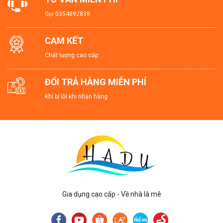
Gọi
0354892838
CAM KẾT
Chất lượng cao cấp
ĐỔI TRẢ HÀNG MIỄN PHÍ
Khi bị lỗi khi nhận hàng
Gia dụng cao cấp - Về nhà là mê