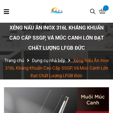
XẺNG NẤU ĂN INOX 316L KHÁNG KHUẨN
CAO CẤP SSGP, VÁ MÚC CANH LỚN ĐẠT
CHẤT LƯỢNG LFGB ĐỨC
Trang chủ
Dụng cụ nhà bếp
Xẻng Nấu Ăn Inox
316L Kháng Khuẩn Cao Cấp SSGP, Vá Múc Canh Lớn
Đạt Chất Lượng LFGB Đức