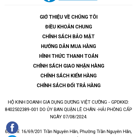
GIỚ THIỆU VỀ CHÚNG TÔI
ĐIỀU KHOẢN CHUNG
CHÍNH SÁCH BẢO MẬT
HƯỚNG DẪN MUA HÀNG
HÌNH THỨC THANH TOÁN
CHÍNH SÁCH GIAO NHẬN HÀNG
CHÍNH SÁCH KIỂM HÀNG
CHÍNH SÁCH ĐỔI TRẢ HÀNG
HỘ KINH DOANH GIA DỤNG DƯƠNG VIỆT CƯỜNG - GPDKKD:
8402502389-001 DO ỦY BAN QUẬN LÊ CHÂN -HẢI PHÒNG CẤP
NGÀY 07/08/2024.
Địa chỉ: 16/69/201 Trần Nguyên Hãn, Phường Trần Nguyên Hãn,