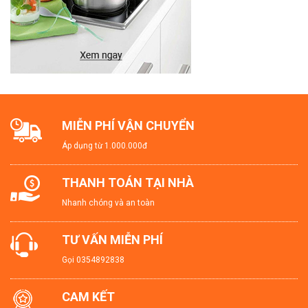
MIỄN PHÍ VẬN CHUYỂN
Áp dụng từ 1.000.000đ
THANH TOÁN TẠI NHÀ
Nhanh chóng và an toàn
TƯ VẤN MIỄN PHÍ
Gọi
0354892838
CAM KẾT