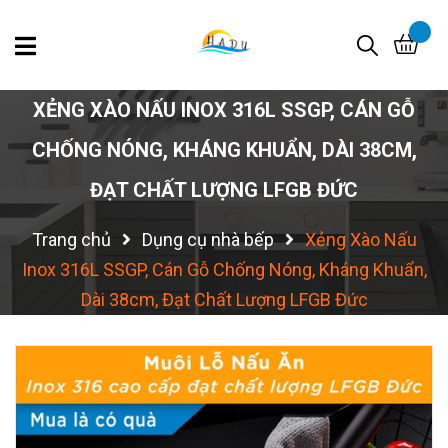
XẺNG XÀO NẤU INOX 316L SSGP, CÁN GỖ
CHỐNG NÓNG, KHÁNG KHUẨN, DÀI 38CM,
ĐẠT CHẤT LƯỢNG LFGB ĐỨC
Trang chủ
Dụng cụ nhà bếp
Xẻng Xào Nấu
Inox 316L SSGP, Cán Gỗ Chống Nóng, Kháng Khuẩn,
Dài 38cm, Đạt Chất Lượng LFGB Đức