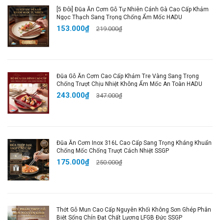
[5 Đôi] Đũa Ăn Cơm Gỗ Tự Nhiên Cánh Gà Cao Cấp Khảm
thoải mái, chống nóng bỏng tay, phù hợp cho những
Ngọc Thạch Sang Trọng Chống Ẩm Mốc HADU
lần nấu ăn lâu dài.
153.000₫
219.000₫
Bền Bỉ và An Toàn
: Sản phẩm không bị uốn vặn,
méo mó sau thời gian dài sử dụng, mang lại sự bền
bỉ cho mọi gia đình.
Đạt Tiêu Chuẩn LFGB Đức
: Đảm bảo an toàn
Đũa Gỗ Ăn Cơm Cao Cấp Khảm Tre Vàng Sang Trọng
Chống Trượt Chịu Nhiệt Không Ẩm Mốc An Toàn HADU
tuyệt đối cho sức khỏe, không chứa hóa chất độc
243.000₫
347.000₫
hại.
🌈 Thông Số Sản Phẩm:
Đũa Ăn Cơm Inox 316L Cao Cấp Sang Trọng Kháng Khuẩn
Kích thước
: 38cm x 12,3cm
Chống Mốc Chống Trượt Cách Nhiệt SSGP
Trọng lượng
: 300g
175.000₫
250.000₫
Chất liệu
:
Inox 316L
+
Tay cầm gỗ
Màu sắc
: Như hình
Đóng gói
: 1 muôi thùng inox + bao bì bảo vệ
Thớt Gỗ Mun Cao Cấp Nguyên Khối Không Sơn Ghép Phân
Biệt Sống Chín Đạt Chất Lượng LFGB Đức SSGP