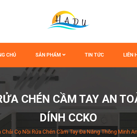
NG CHỦ
SẢN PHẨM
TIN TỨC
LIÊN 
 RỬA CHÉN CẦM TAY AN TO
DÍNH CCKO
 Chải Cọ Nồi Rửa Chén Cầm Tay Đa Năng Thông Minh An