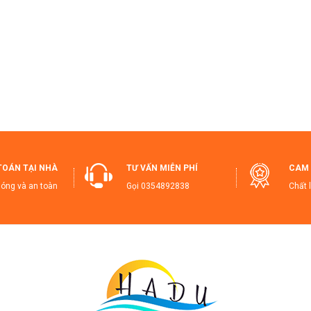
TOÁN TẠI NHÀ
TƯ VẤN MIỄN PHÍ
CAM 
óng và an toàn
Gọi
0354892838
Chất 