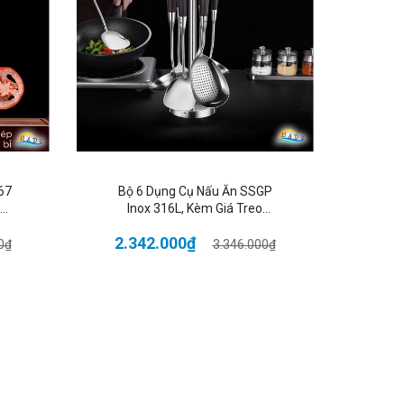
t vỡ.
quả tối ưu.
haduongshop #CCKO
67
Bộ 6 Dụng Cụ Nấu Ăn SSGP
Nồi 
Inox 316L, Kèm Giá Treo
SSG
Xoay, Tay Cầm Cách Nhiệt,
Đáy
2.342.000₫
2.2
Đạt Chất Lượng LFGB Đức
0₫
3.346.000₫