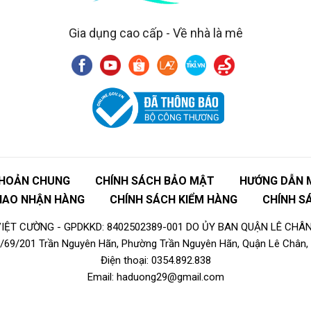
Gia dụng cao cấp - Về nhà là mê
KHOẢN CHUNG
CHÍNH SÁCH BẢO MẬT
HƯỚNG DẪN 
GIAO NHẬN HÀNG
CHÍNH SÁCH KIỂM HÀNG
CHÍNH S
ỆT CƯỜNG - GPDKKD: 8402502389-001 DO ỦY BAN QUẬN LÊ CHÂN
16/69/201 Trần Nguyên Hãn, Phường Trần Nguyên Hãn, Quận Lê Chân, 
Điện thoại: 0354.892.838
Email: haduong29@gmail.com