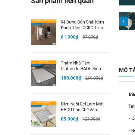
Sản phẩm liên quan
Kệ Đựng Bàn Chải Kem
Đánh Răng CCKO Treo
Tường, Giá Treo Cốc Úp
61.000₫
87.000₫
Ngược Chống Bụi, Nhựa
PET Cao Cấp
Thảm Nhà Tắm
Diatomite HADU Siêu
MÔ T
Thấm Hút, Chống Trượt,
188.000₫
269.000₫
Khô Nhanh, 40x60cm,
Màu Xám
Bà
Đệm Ngồi Gel Làm Mát
Tín
HADU Cho Ghế Văn
Phòng, Chống Thấm, Gấp
- C
85.000₫
121.000₫
Gọn
- B