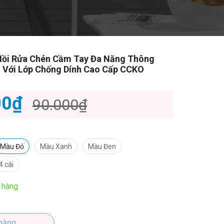
Nồi Rửa Chén Cầm Tay Đa Năng Thông
 Với Lớp Chống Dính Cao Cấp CCKO
00₫
90.000₫
Màu Đỏ
Màu Xanh
Màu Đen
4 cái
 hàng
hàng