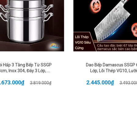
oàn tiền khi phát hiện không đúng như mô tả.
ổi trả hàng cho khách khi có lỗi từ nhà sản xuất, do vận chuyển bị nứ
ỗ trợ, chăm sóc sau bán hàng đến khi khách sử dụng sản phẩm hiệu 
o #conoi #conoicamtay #banchaiconoi #banchairuachen #hadu #
ồi Hấp 3 Tầng Bếp Từ SSGP
Dao Bếp Damascus SSGP 
cm, Inox 304, Đáy 3 Lớp, Đa
Lớp, Lõi Thép VG10, Lưỡi
Năng Hấp Xôi, Luộc Gà, Đạt
19cm, Cán Gỗ, Đạt Chất
.673.000₫
2.445.000₫
Chất Lượng LFGB Đức
Lượng LFGB Đức
3.819.000₫
3.493.00