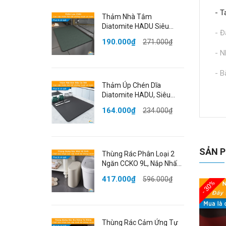
- T
Thảm Nhà Tắm
Diatomite HADU Siêu
- Đ
Thấm Hút, Chống Trượt,
190.000₫
271.000₫
Khô Nhanh, 40x60cm,
- N
Màu Xanh
- B
Thảm Úp Chén Dĩa
Thô
Diatomite HADU, Siêu
Thấm Hút, Khô Nhanh,
164.000₫
234.000₫
Kíc
Chống Trượt, 40x50cm,
Màu Xám
Chấ
SẢN P
Màu
Thùng Rác Phân Loại 2
Ngăn CCKO 9L, Nắp Nhấn
Mở, Cho Phòng Khách,
Đón
417.000₫
596.000₫
Nhiều Màu
- 30%
SH
- K
Thùng Rác Cảm Ứng Tự