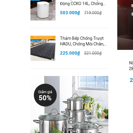
Động CCKO 14L, Chống
- H
Nước IPX5, Nắp Kín Ngăn
503.000₫
719.000₫
Mùi, Nhiều Màu
- Đ
- H
Thảm Bếp Chống Trượt
#c
HADU, Chống Mỏi Chân,
Chống Nước, 50x80cm,
225.000₫
321.000₫
Chất Liệu PVC
N
28
2