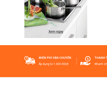
MIỄN PHÍ VẬN CHUYỂN
THANH 
Áp dụng từ 1.000.000đ
Nhanh ch