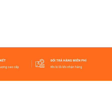
KẾT
ĐỔI TRẢ HÀNG MIỄN PHÍ
lượng cao cấp
Khi bị lỗi khi nhận hàng