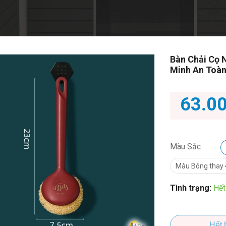
Bàn Chải Cọ 
Minh An Toàn
63.0
Màu Sắc
Màu Bông thay 
Tình trạng:
Hết
Hết 