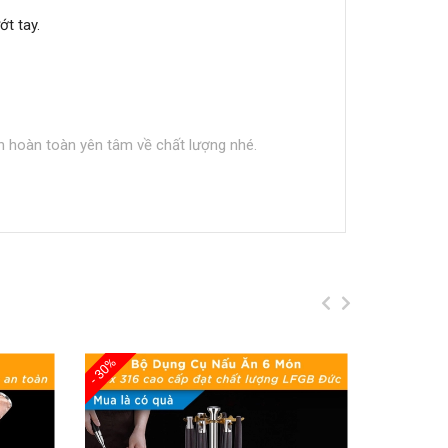
t tay.
 hoàn toàn yên tâm về chất lượng nhé.
- 30%
- 30%