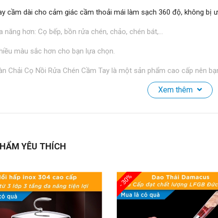
ay cầm dài cho cảm giác cầm thoải mái làm sạch 360 độ, không bị ướ
a năng hơn: Cọ bếp, bồn rửa chén, chảo, chén bát,...
hiều màu sắc hơn cho bạn lựa chọn.
àn Chải Cọ Nồi Rửa Chén Cầm Tay là một sản phẩm cao cấp nên bạn
Xem thêm
ng tin sản phẩm:
h thước: 23x7,5cm
t liệu: Nhựa PP cao cấp + Polyester
HẨM YÊU THÍCH
 sắc: Đỏ, Xanh, Đen
g gói: Sản phẩm + bao bì đi kèm
- 30%
OP CAM KẾT:
hông bán hàng kém chất lượng.