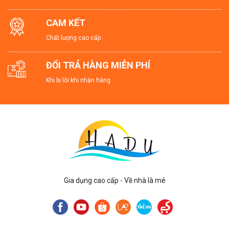
CAM KẾT
Chất lượng cao cấp
ĐỔI TRẢ HÀNG MIỄN PHÍ
Khi bị lỗi khi nhận hàng
Gia dụng cao cấp - Về nhà là mê