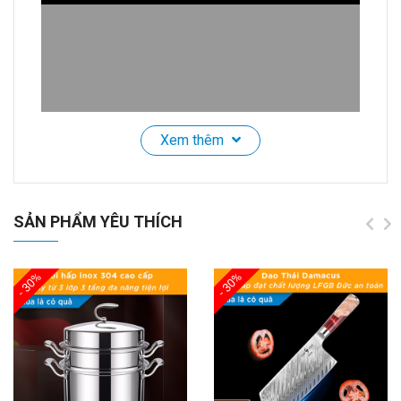
Xem thêm
Hộp Cơm Inox 316L Dùng Lò Vi Sóng SSGP, 2.18L,
4 Ngăn Kèm Hộp Canh, Chống Tràn, Đạt Chất
SẢN PHẨM YÊU THÍCH
Lượng LFGB Đức
🌟
Giới Thiệu Sản Phẩm
- 30%
- 30%
Khám phá
Hộp Đựng Cơm Inox 316L Cao Cấp
, sự
lựa chọn lý tưởng để bảo quản cơm và thực phẩm
cho gia đình bạn. Với
chất liệu inox 316L
cao cấp, an
toàn cho sức khỏe và kháng khuẩn, hộp đựng này
không chỉ bền bỉ mà còn giúp bảo quản thực phẩm tốt