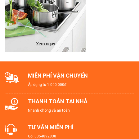
#HộpĐựngCơmLòViSóng #HộpChốngRòRỉ
MIỄN PHÍ VẬN CHUYỂN
Áp dụng từ 1.000.000đ
THANH TOÁN TẠI NHÀ
Nhanh chóng và an toàn
TƯ VẤN MIỄN PHÍ
Gọi
0354892838