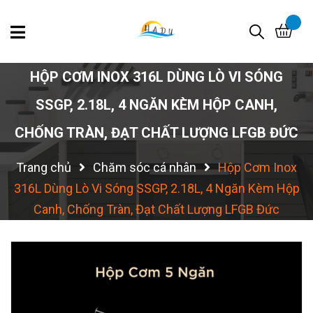
HỘP CƠM INOX 316L DÙNG LÒ VI SÓNG
SSGP, 2.18L, 4 NGĂN KÈM HỘP CANH,
CHỐNG TRÀN, ĐẠT CHẤT LƯỢNG LFGB ĐỨC
Trang chủ
Chăm sóc cá nhân
Hộp Cơm Inox
316L Dùng Lò Vi Sóng SSGP, 2.18L, 4 Ngăn Kèm Hộp
Canh, Chống Tràn, Đạt Chất Lượng LFGB Đức