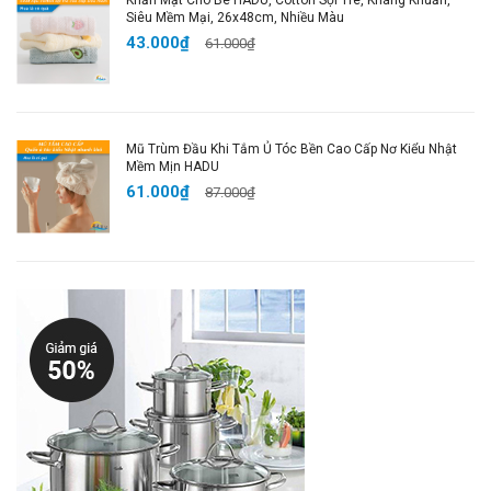
Đa Dụng và Tiện Lợi
:
Dung tích lớn
,
thiết kế chia
Siêu Mềm Mại, 26x48cm, Nhiều Màu
ngăn
và có thể sử dụng trong
lò vi sóng
, giúp bạn
43.000₫
61.000₫
tiết kiệm thời gian nấu nướng.
Tiết Kiệm Thực Phẩm và Dễ Dàng Vệ Sinh
: Chống
dính dầu mỡ, dễ dàng vệ sinh, giúp bạn luôn có một
hộp đựng sạch sẽ và gọn gàng.
Mũ Trùm Đầu Khi Tắm Ủ Tóc Bền Cao Cấp Nơ Kiểu Nhật
Mềm Mịn HADU
🔥
Mua Ngay Để Tận Hưởng Trải Nghiệm Bảo Quản
61.000₫
87.000₫
Thực Phẩm An Toàn và Tiện Lợi!
Thêm ngay
Hộp Đựng Cơm Inox 316L Cao Cấp
vào
giỏ hàng và nâng cao chất lượng bữa ăn gia đình!
Hashtags SEO cho Google
Shopping
:
#HộpĐựngCơm #HộpĐựngCơmInox
#HộpĐựngCơmKhángKhuẩn #HộpChiaNgăn
#HộpInox316 #HộpĐựngCơmCaoCấp
#BảoQuảnThựcPhẩmAnToàn