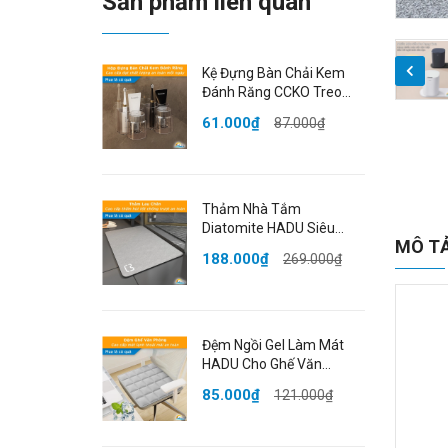
Sản phẩm liên quan
Kệ Đựng Bàn Chải Kem
Đánh Răng CCKO Treo
Tường, Giá Treo Cốc Úp
61.000₫
87.000₫
Ngược Chống Bụi, Nhựa
PET Cao Cấp
Thảm Nhà Tắm
Diatomite HADU Siêu
MÔ T
Thấm Hút, Chống Trượt,
188.000₫
269.000₫
Khô Nhanh, 40x60cm,
Màu Xám
Đệm Ngồi Gel Làm Mát
HADU Cho Ghế Văn
Phòng, Chống Thấm, Gấp
85.000₫
121.000₫
Gọn