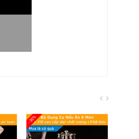
n Ngăn Mùi, Nhiều Màu
 hồng ngoại nhạy bén, giúp nắp thùng mở tự
nước IPX5
, bạn không cần lo ngại về nước tràn
a ngoài, tạo không gian sống sạch sẽ và yên
- 30%
- 30%
 chạm, và bấm nút, mang đến sự tiện lợi tối đa