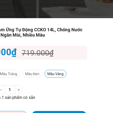
ảm Ứng Tự Động CCKO 14L, Chống Nước
n Ngăn Mùi, Nhiều Màu
000₫
719.000₫
Màu Trắng
Màu Đen
Màu Vàng
 1 sản phẩm có sẵn