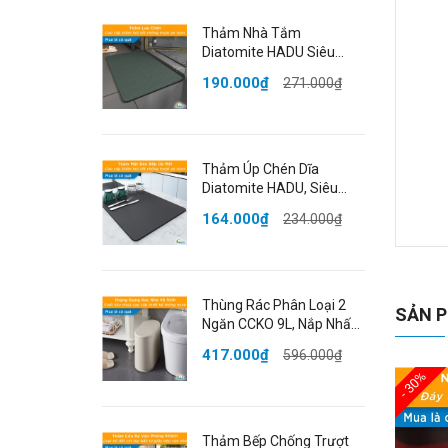
Thảm Nhà Tắm
Diatomite HADU Siêu
Thấm Hút, Chống Trượt,
190.000₫
271.000₫
Khô Nhanh, 40x60cm,
Màu Xanh
Thảm Úp Chén Dĩa
Diatomite HADU, Siêu
Thấm Hút, Khô Nhanh,
164.000₫
234.000₫
Chống Trượt, 40x50cm,
Màu Xám
Th
🌟
Thùng Rác Phân Loại 2
SẢN P
Ngăn CCKO 9L, Nắp Nhấn
Kh
Mở, Cho Phòng Khách,
độn
417.000₫
596.000₫
Nhiều Màu
vào
- 30%
tĩn
cho
Thảm Bếp Chống Trượt