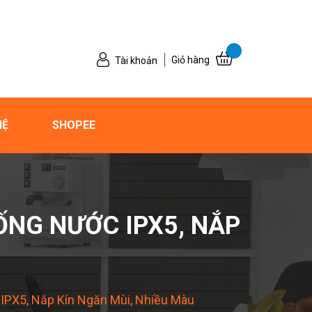
Giỏ hàng
Tài khoản
HỆ
SHOPEE
NG NƯỚC IPX5, NẮP
U
PX5, Nắp Kín Ngăn Mùi, Nhiều Màu