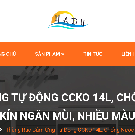
NG CHỦ
SẢN PHẨM
TIN TỨC
LIÊN 
G TỰ ĐỘNG CCKO 14L, CHỐ
KÍN NGĂN MÙI, NHIỀU MÀ
Thùng Rác Cảm Ứng Tự Động CCKO 14L, Chống Nước I