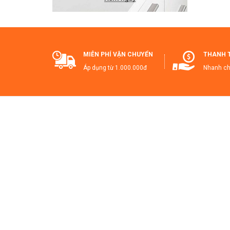
💡 
T
MIỄN PHÍ VẬN CHUYỂN
THANH 
Đ
Áp dụng từ 1.000.000đ
Nhanh ch
🔥
T
👉
Ha
#T
#T