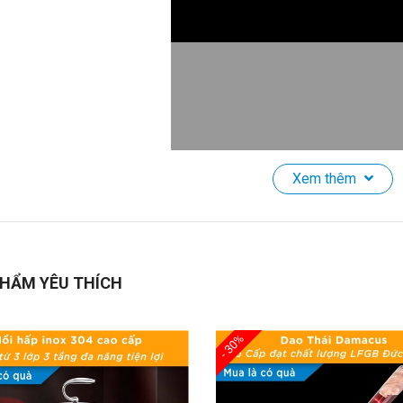
Xem thêm
ùng Rác Cảm Ứng Tự Động CCKO 14L, Chống Nước IPX5, Nắp Kí
Giới Thiệu Sản Phẩm:
HẨM YÊU THÍCH
ám phá
Thùng Rác Cảm Ứng Tự Động 14L
với công nghệ cảm biến
g chỉ trong
5 giây
mà không cần chạm tay. Với
tiêu chuẩn chống 
 thùng rác. Thiết kế
kín khít
giúp ngăn bụi bẩn và vi khuẩn phát tán r
- 30%
h. Sản phẩm có
3 cách mở linh hoạt
: cảm biến hồng ngoại, cảm biến
 bạn.