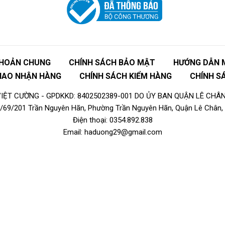
KHOẢN CHUNG
CHÍNH SÁCH BẢO MẬT
HƯỚNG DẪN 
GIAO NHẬN HÀNG
CHÍNH SÁCH KIỂM HÀNG
CHÍNH S
ỆT CƯỜNG - GPDKKD: 8402502389-001 DO ỦY BAN QUẬN LÊ CHÂN
16/69/201 Trần Nguyên Hãn, Phường Trần Nguyên Hãn, Quận Lê Chân, 
Điện thoại: 0354.892.838
Email: haduong29@gmail.com