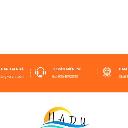
iết Kiệm Không Gian
: Thiết kế dài mảnh, dễ dàng đặt ở các góc tr
n Toàn và Tiện Lợi
: Không lo bị ẩm mốc hay bụi bẩn, giữ cho nhà c
i Sao Bạn Nên Sở Hữu Ngay Hôm Nay?
Chất Lượng Cao Cấp
: Thùng rác được làm từ chất liệu thép không g
hiết Kế Tiện Lợi và Sang Trọng
: Thiết kế hiện đại và thông minh g
iết Kiệm Thời Gian
: Không lo về mùi hôi hay côn trùng, giúp bạn du
ông sức.
Mua Ngay Để Trải Nghiệm Thùng Rác Cao Cấp, Tiện Lợi và Sang
TOÁN TẠI NHÀ
TƯ VẤN MIỄN PHÍ
CAM 
 để bảo vệ không gian sống của bạn luôn sạch sẽ và thoải mái!
óng và an toàn
Gọi
0354892838
Chất 
shtags SEO
:
hungRac #ThungDungRac #ThungDungRacNhaVesinh #ThungDung
hungRacThanHoatTinh #ThungRacInox #ThungRacTietKiemKhongG
adungshop