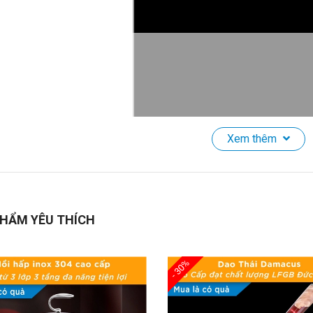
Xem thêm
ùng Rác Inox Chữ Nhật Hẹp CCKO 8L, Khử Mùi Bằng Than Hoạt 
Giới Thiệu Sản Phẩm:
HẨM YÊU THÍCH
ám phá
Thùng Rác Cao Cấp
được làm từ
thép không gỉ 410
và
PP
ng ẩm mốc tuyệt vời.
Tích hợp than hoạt tính
, giúp
loại bỏ mùi hô
- 30%
 với môi trường ẩm ướt như nhà bếp, nhà vệ sinh, phòng khách hay 
t kiệm không gian nhưng vẫn rất sang trọng.
Miệng thùng rộng
, dun
.
Thiết kế thông minh
, không lọ túi rác ra ngoài, giúp không gian lu