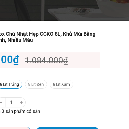
ox Chữ Nhật Hẹp CCKO 8L, Khử Mùi Bằng
nh, Nhiều Màu
000₫
1.084.000₫
8 Lít Trắng
8 Lít Đen
8 Lít Xám
 3 sản phẩm có sẵn