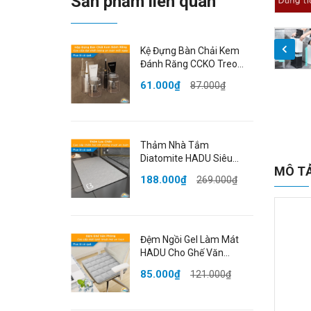
Sản phẩm liên quan
Kệ Đựng Bàn Chải Kem
Đánh Răng CCKO Treo
Tường, Giá Treo Cốc Úp
61.000₫
87.000₫
Ngược Chống Bụi, Nhựa
PET Cao Cấp
Thảm Nhà Tắm
Diatomite HADU Siêu
MÔ T
Thấm Hút, Chống Trượt,
188.000₫
269.000₫
Khô Nhanh, 40x60cm,
Màu Xám
Đệm Ngồi Gel Làm Mát
HADU Cho Ghế Văn
Phòng, Chống Thấm, Gấp
85.000₫
121.000₫
Gọn