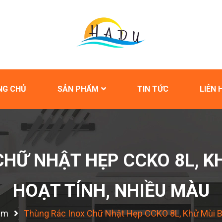
NG CHỦ
SẢN PHẨM
TIN TỨC
LIÊN 
CHỮ NHẬT HẸP CCKO 8L, K
HOẠT TÍNH, NHIỀU MÀU
ắm
Thùng Rác Inox Chữ Nhật Hẹp CCKO 8L, Khử Mùi B