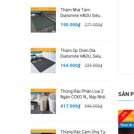
Thảm Nhà Tắm
Diatomite HADU Siêu
Thấm Hút, Chống Trượt,
190.000₫
271.000₫
Khô Nhanh, 40x60cm,
Màu Xanh
Thảm Úp Chén Dĩa
Diatomite HADU, Siêu
Thấm Hút, Khô Nhanh,
164.000₫
234.000₫
Chống Trượt, 40x50cm,
Màu Xám
Th
🌟
Thùng Rác Phân Loại 2
SẢN P
Ngăn CCKO 9L, Nắp Nhấn
Kh
Mở, Cho Phòng Khách,
417.000₫
596.000₫
Nhiều Màu
chố
- 30%
hợp
tiế
Thùng Rác Cảm Ứng Tự
rác