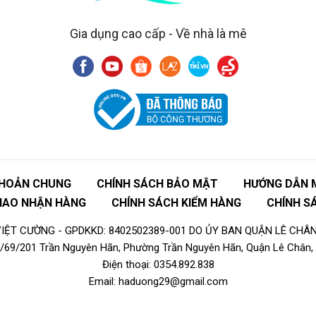
Gia dụng cao cấp - Về nhà là mê
KHOẢN CHUNG
CHÍNH SÁCH BẢO MẬT
HƯỚNG DẪN 
GIAO NHẬN HÀNG
CHÍNH SÁCH KIỂM HÀNG
CHÍNH S
ỆT CƯỜNG - GPDKKD: 8402502389-001 DO ỦY BAN QUẬN LÊ CHÂN
16/69/201 Trần Nguyên Hãn, Phường Trần Nguyên Hãn, Quận Lê Chân, 
Điện thoại: 0354.892.838
Email: haduong29@gmail.com