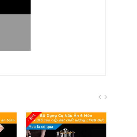
Tính, Nhiều Màu
 cao cấp
, mang lại độ bền cao và khả năng
i
, ngăn chặn sự phát triển của côn trùng, thích
- 30%
- 30%
phòng ngủ. Thiết kế
thân thùng dài mảnh
, giúp
g tích 8L giúp bạn dễ dàng sử dụng và đổ
ôn sạch sẽ và gọn gàng.