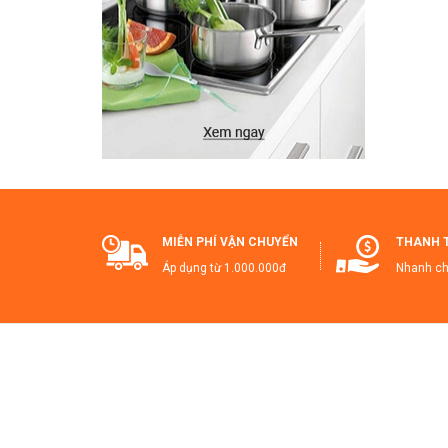
T
A
Tạ
T
T
c
🔥
MIỄN PHÍ VẬN CHUYỂN
THANH 
nay
Áp dụng từ 1.000.000đ
Nhanh ch
Ha
#T
#T
#H