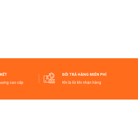
ong nhà mà không chiếm diện tích.
ửa luôn sạch sẽ.
ỉ bền bỉ, an toàn cho môi trường sống của bạn.
iúp bạn dễ dàng sử dụng và bảo quản thùng rác.
y trì không gian sạch sẽ mà không tốn nhiều
 Trọng!
Sở hữu
Thùng Rác Cao Cấp
ngay hôm
KẾT
ĐỔI TRẢ HÀNG MIỄN PHÍ
lượng cao cấp
Khi bị lỗi khi nhận hàng
RacCaocap #ThungRacThongMinh
ian #ThungRacAnToan #Haudongshop