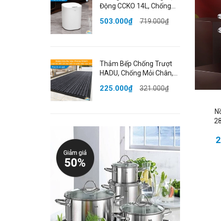
Động CCKO 14L, Chống
Nước IPX5, Nắp Kín Ngăn
Tín
503.000₫
719.000₫
Mùi, Nhiều Màu
✔️
✔️
✔️
Thảm Bếp Chống Trượt
HADU, Chống Mỏi Chân,
✔️
Chống Nước, 50x80cm,
✔️
225.000₫
321.000₫
Chất Liệu PVC
✔️
N
Thô
28
📏
2
🧪
C
🎨
📦
Lợi
L